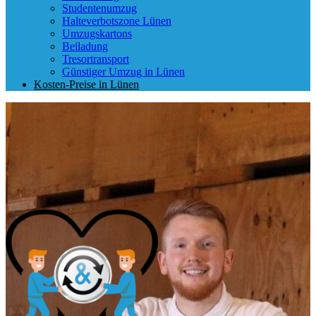
Studentenumzug
Halteverbotszone Lünen
Umzugskartons
Beiladung
Tresortransport
Günstiger Umzug in Lünen
Kosten-Preise in Lünen