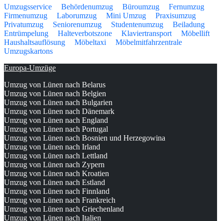
Umzugsservice
Behördenumzug
Büroumzug
Fernumzug
Firmenumzug
Laborumzug
Mini Umzug
Praxisumzug
Privatumzug
Seniorenumzug
Studentenumzug
Beiladung
Entrümpelung
Halteverbotszone
Klaviertransport
Möbellift
Haushaltsauflösung
Möbeltaxi
Möbelmitfahrzentrale
Umzugskartons
Europa-Umzüge
Umzug von Lünen nach Belarus
Umzug von Lünen nach Belgien
Umzug von Lünen nach Bulgarien
Umzug von Lünen nach Dänemark
Umzug von Lünen nach England
Umzug von Lünen nach Portugal
Umzug von Lünen nach Bosnien und Herzegowina
Umzug von Lünen nach Irland
Umzug von Lünen nach Lettland
Umzug von Lünen nach Zypern
Umzug von Lünen nach Kroatien
Umzug von Lünen nach Estland
Umzug von Lünen nach Finnland
Umzug von Lünen nach Frankreich
Umzug von Lünen nach Griechenland
Umzug von Lünen nach Italien