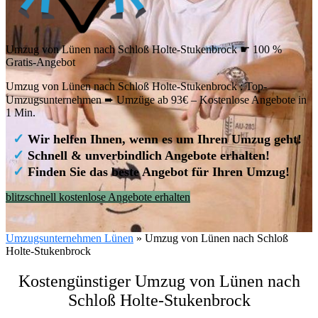
Umzug von Lünen nach Schloß Holte-Stukenbrock ☛ 100 %
Gratis-Angebot
Umzug von Lünen nach Schloß Holte-Stukenbrock : Top-
Umzugsunternehmen ➨ Umzüge ab 93€ – Kostenlose Angebote in
1 Min.
✓
Wir helfen Ihnen, wenn es um Ihren Umzug geht!
✓
Schnell & unverbindlich Angebote erhalten!
✓
Finden Sie das beste Angebot für Ihren Umzug!
blitzschnell kostenlose Angebote erhalten
Umzugsunternehmen Lünen
»
Umzug von Lünen nach Schloß
Holte-Stukenbrock
Kostengünstiger Umzug von Lünen nach
Schloß Holte-Stukenbrock