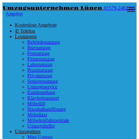
Umzugsunternehmen Lünen
01579-2482395
Angebot
Kostenlose Angebote
✆ Telefon
Leistungen
Behördenumzug
Büroumzug
Fernumzug
Firmenumzug
Laborumzug
Praxisumzug
Privatumzug
Seniorenumzug
Umzugsservice
Entrümpelung
Klaviertransport
Möbellift
Haushaltsauflösung
Möbeltaxi
Möbelmitfahrzentrale
Umzugshelfer
Umzugstipps
Mini Umzug