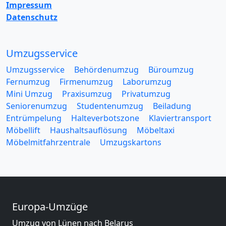
Impressum
Datenschutz
Umzugsservice
Umzugsservice
Behördenumzug
Büroumzug
Fernumzug
Firmenumzug
Laborumzug
Mini Umzug
Praxisumzug
Privatumzug
Seniorenumzug
Studentenumzug
Beiladung
Entrümpelung
Halteverbotszone
Klaviertransport
Möbellift
Haushaltsauflösung
Möbeltaxi
Möbelmitfahrzentrale
Umzugskartons
Europa-Umzüge
Umzug von Lünen nach Belarus