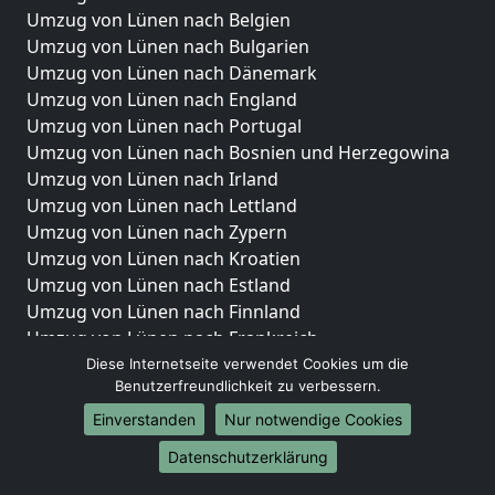
Umzug von Lünen nach Belgien
Umzug von Lünen nach Bulgarien
Umzug von Lünen nach Dänemark
Umzug von Lünen nach England
Umzug von Lünen nach Portugal
Umzug von Lünen nach Bosnien und Herzegowina
Umzug von Lünen nach Irland
Umzug von Lünen nach Lettland
Umzug von Lünen nach Zypern
Umzug von Lünen nach Kroatien
Umzug von Lünen nach Estland
Umzug von Lünen nach Finnland
Umzug von Lünen nach Frankreich
Umzug von Lünen nach Griechenland
Diese Internetseite verwendet Cookies um die
Benutzerfreundlichkeit zu verbessern.
Umzug von Lünen nach Italien
Umzug von Lünen nach Liechtenstein
Einverstanden
Nur notwendige Cookies
Umzug von Lünen nach Luxemburg
Datenschutzerklärung
Umzug von Lünen nach Niederlande