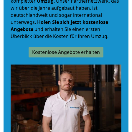
kompletter
Umzug
. Unser Partnernetzwerk, das
wir über die Jahre aufgebaut haben, ist
deutschlandweit und sogar international
unterwegs.
Holen Sie sich jetzt kostenlose
Angebote
und erhalten Sie einen ersten
Überblick über die Kosten für Ihren Umzug.
Kostenlose Angebote erhalten