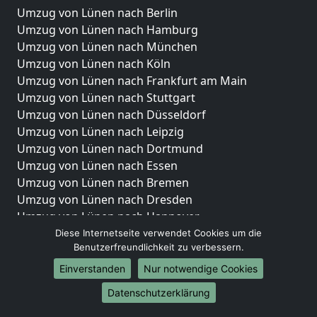
Umzug von Lünen nach Berlin
Umzug von Lünen nach Hamburg
Umzug von Lünen nach München
Umzug von Lünen nach Köln
Umzug von Lünen nach Frankfurt am Main
Umzug von Lünen nach Stuttgart
Umzug von Lünen nach Düsseldorf
Umzug von Lünen nach Leipzig
Umzug von Lünen nach Dortmund
Umzug von Lünen nach Essen
Umzug von Lünen nach Bremen
Umzug von Lünen nach Dresden
Umzug von Lünen nach Hannover
Umzug von Lünen nach Nürnberg
Diese Internetseite verwendet Cookies um die
Benutzerfreundlichkeit zu verbessern.
Umzug von Lünen nach Duisburg
Umzug von Lünen nach Bochum
Einverstanden
Nur notwendige Cookies
Umzug von Lünen nach Wuppertal
Datenschutzerklärung
Umzug von Lünen nach Bielefeld