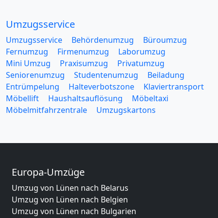
Umzugsservice
Umzugsservice
Behördenumzug
Büroumzug
Fernumzug
Firmenumzug
Laborumzug
Mini Umzug
Praxisumzug
Privatumzug
Seniorenumzug
Studentenumzug
Beiladung
Entrümpelung
Halteverbotszone
Klaviertransport
Möbellift
Haushaltsauflösung
Möbeltaxi
Möbelmitfahrzentrale
Umzugskartons
Europa-Umzüge
Umzug von Lünen nach Belarus
Umzug von Lünen nach Belgien
Umzug von Lünen nach Bulgarien