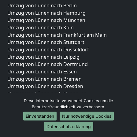
Umzug von Lünen nach Berlin
Umzug von Lünen nach Hamburg
Umzug von Lünen nach München
Umzug von Lünen nach Köln
Umzug von Lünen nach Frankfurt am Main
Umzug von Lünen nach Stuttgart
Umzug von Lünen nach Düsseldorf
Umzug von Lünen nach Leipzig
Umzug von Lünen nach Dortmund
Umzug von Lünen nach Essen
Umzug von Lünen nach Bremen
Umzug von Lünen nach Dresden
Umzug von Lünen nach Hannover
Umzug von Lünen nach Nürnberg
Diese Internetseite verwendet Cookies um die
Benutzerfreundlichkeit zu verbessern.
Umzug von Lünen nach Duisburg
Umzug von Lünen nach Bochum
Einverstanden
Nur notwendige Cookies
Umzug von Lünen nach Wuppertal
Datenschutzerklärung
Umzug von Lünen nach Bielefeld