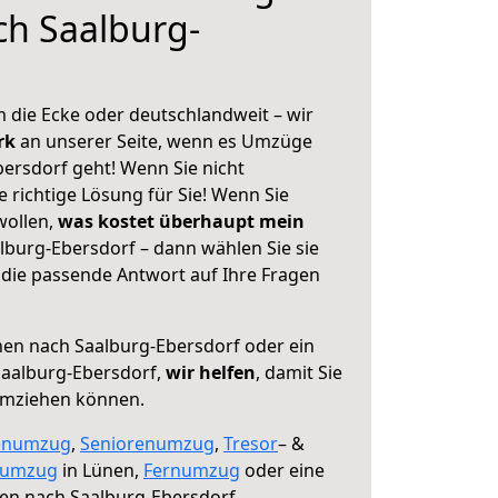
ch Saalburg-
 die Ecke oder deutschlandweit – wir
erk
an unserer Seite, wenn es Umzüge
ersdorf geht! Wenn Sie nicht
e richtige Lösung für Sie! Wenn Sie
wollen,
was kostet überhaupt mein
burg-Ebersdorf – dann wählen Sie sie
die passende Antwort auf Ihre Fragen
en nach Saalburg-Ebersdorf oder ein
aalburg-Ebersdorf,
wir helfen
, damit Sie
umziehen können.
enumzug
,
Seniorenumzug
,
Tresor
– &
numzug
in Lünen,
Fernumzug
oder eine
en nach Saalburg-Ebersdorf.