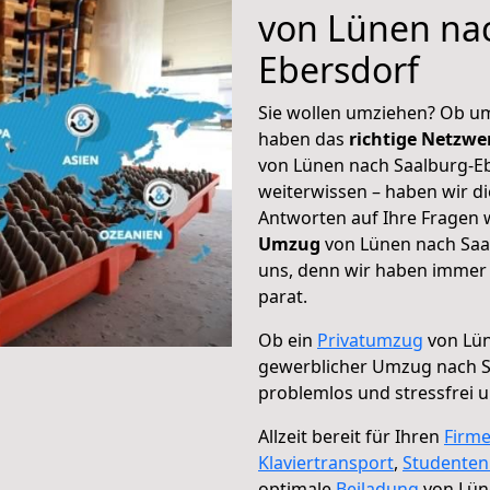
von Lünen na
Ebersdorf
Sie wollen umziehen? Ob um
haben das
richtige Netzw
von Lünen nach Saalburg-Eb
weiterwissen – haben wir di
Antworten auf Ihre Fragen 
Umzug
von Lünen nach Saal
uns, denn wir haben immer 
parat.
Ob ein
Privatumzug
von Lün
gewerblicher Umzug nach S
problemlos und stressfrei 
Allzeit bereit für Ihren
Firm
Klaviertransport
,
Studente
optimale
Beiladung
von Lün