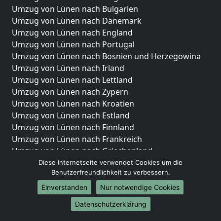
Umzug von Lünen nach Bulgarien
Umzug von Lünen nach Dänemark
Umzug von Lünen nach England
Umzug von Lünen nach Portugal
Umzug von Lünen nach Bosnien und Herzegowina
Umzug von Lünen nach Irland
Umzug von Lünen nach Lettland
Umzug von Lünen nach Zypern
Umzug von Lünen nach Kroatien
Umzug von Lünen nach Estland
Umzug von Lünen nach Finnland
Umzug von Lünen nach Frankreich
Umzug von Lünen nach Griechenland
Umzug von Lünen nach Italien
Diese Internetseite verwendet Cookies um die
Benutzerfreundlichkeit zu verbessern.
Umzug von Lünen nach Liechtenstein
Umzug von Lünen nach Luxemburg
Einverstanden
Nur notwendige Cookies
Umzug von Lünen nach Niederlande
Datenschutzerklärung
Umzug von Lünen nach Norwegen