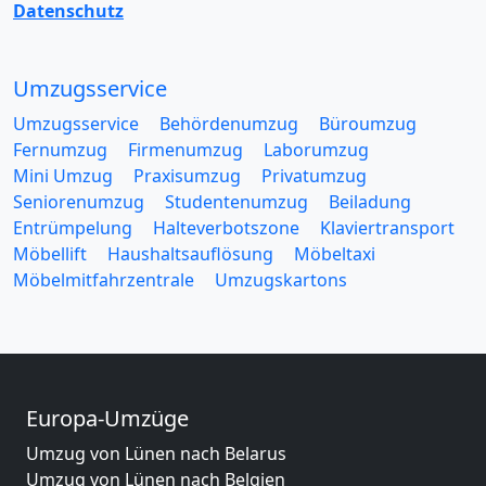
Datenschutz
Umzugsservice
Umzugsservice
Behördenumzug
Büroumzug
Fernumzug
Firmenumzug
Laborumzug
Mini Umzug
Praxisumzug
Privatumzug
Seniorenumzug
Studentenumzug
Beiladung
Entrümpelung
Halteverbotszone
Klaviertransport
Möbellift
Haushaltsauflösung
Möbeltaxi
Möbelmitfahrzentrale
Umzugskartons
Europa-Umzüge
Umzug von Lünen nach Belarus
Umzug von Lünen nach Belgien