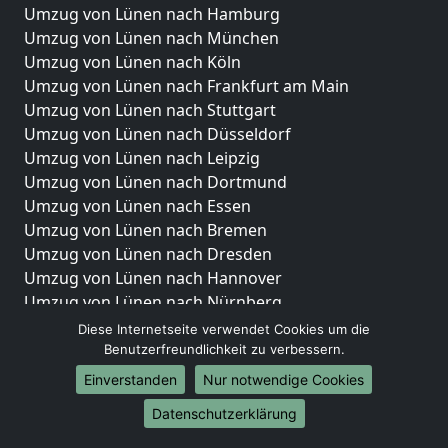
Umzug von Lünen nach Hamburg
Umzug von Lünen nach München
Umzug von Lünen nach Köln
Umzug von Lünen nach Frankfurt am Main
Umzug von Lünen nach Stuttgart
Umzug von Lünen nach Düsseldorf
Umzug von Lünen nach Leipzig
Umzug von Lünen nach Dortmund
Umzug von Lünen nach Essen
Umzug von Lünen nach Bremen
Umzug von Lünen nach Dresden
Umzug von Lünen nach Hannover
Umzug von Lünen nach Nürnberg
Umzug von Lünen nach Duisburg
Diese Internetseite verwendet Cookies um die
Umzug von Lünen nach Bochum
Benutzerfreundlichkeit zu verbessern.
Umzug von Lünen nach Wuppertal
Einverstanden
Nur notwendige Cookies
Umzug von Lünen nach Bielefeld
Datenschutzerklärung
Umzug von Lünen nach Bonn
Umzug von Lünen nach Münster