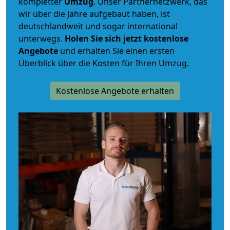
kompletter
Umzug
. Unser Partnernetzwerk, das
wir über die Jahre aufgebaut haben, ist
deutschlandweit und sogar international
unterwegs.
Holen Sie sich jetzt kostenlose
Angebote
und erhalten Sie einen ersten
Überblick über die Kosten für Ihren Umzug.
Kostenlose Angebote erhalten