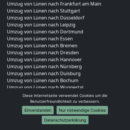
Umzug von Lünen nach Frankfurt am Main
Umzug von Lünen nach Stuttgart
Umzug von Lünen nach Düsseldorf
Umzug von Lünen nach Leipzig
Umzug von Lünen nach Dortmund
Umzug von Lünen nach Essen
Umzug von Lünen nach Bremen
Umzug von Lünen nach Dresden
Umzug von Lünen nach Hannover
Umzug von Lünen nach Nürnberg
Umzug von Lünen nach Duisburg
Umzug von Lünen nach Bochum
Umzug von Lünen nach Wuppertal
Umzug von Lünen nach Bielefeld
Diese Internetseite verwendet Cookies um die
Umzug von Lünen nach Bonn
Benutzerfreundlichkeit zu verbessern.
Umzug von Lünen nach Münster
Einverstanden
Nur notwendige Cookies
Internationale-Umzüge
Datenschutzerklärung
Umzug von Lünen nach Brasilien