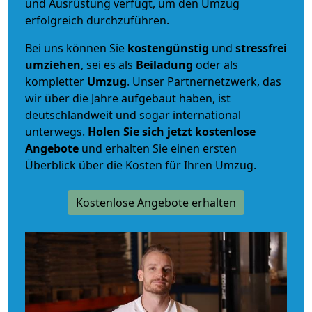
und Ausrüstung verfügt, um den Umzug
erfolgreich durchzuführen.
Bei uns können Sie
kostengünstig
und
stressfrei
umziehen
, sei es als
Beiladung
oder als
kompletter
Umzug
. Unser Partnernetzwerk, das
wir über die Jahre aufgebaut haben, ist
deutschlandweit und sogar international
unterwegs.
Holen Sie sich jetzt kostenlose
Angebote
und erhalten Sie einen ersten
Überblick über die Kosten für Ihren Umzug.
Kostenlose Angebote erhalten