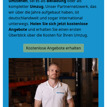
umziehen
, sei es als
Beiladung
oder als
kompletter
Umzug
. Unser Partnernetzwerk, das
wir über die Jahre aufgebaut haben, ist
deutschlandweit und sogar international
unterwegs.
Holen Sie sich jetzt kostenlose
Angebote
und erhalten Sie einen ersten
Überblick über die Kosten für Ihren Umzug.
Kostenlose Angebote erhalten