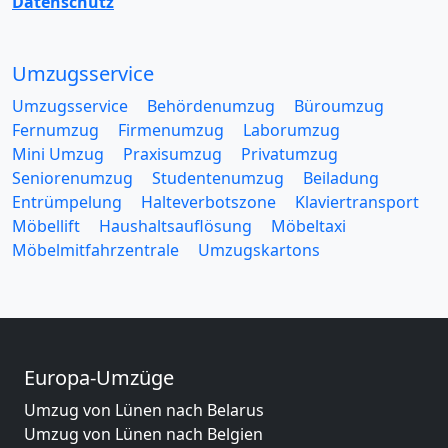
Datenschutz
Umzugsservice
Umzugsservice
Behördenumzug
Büroumzug
Fernumzug
Firmenumzug
Laborumzug
Mini Umzug
Praxisumzug
Privatumzug
Seniorenumzug
Studentenumzug
Beiladung
Entrümpelung
Halteverbotszone
Klaviertransport
Möbellift
Haushaltsauflösung
Möbeltaxi
Möbelmitfahrzentrale
Umzugskartons
Europa-Umzüge
Umzug von Lünen nach Belarus
Umzug von Lünen nach Belgien