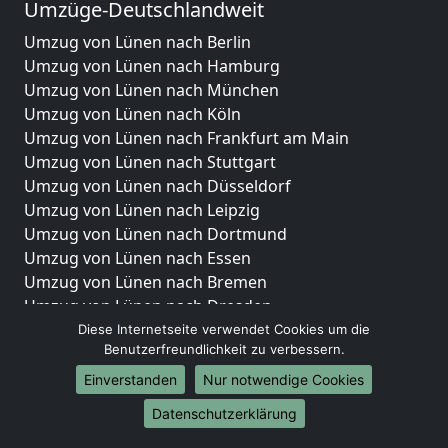
Umzüge-Deutschlandweit
Umzug von Lünen nach Berlin
Umzug von Lünen nach Hamburg
Umzug von Lünen nach München
Umzug von Lünen nach Köln
Umzug von Lünen nach Frankfurt am Main
Umzug von Lünen nach Stuttgart
Umzug von Lünen nach Düsseldorf
Umzug von Lünen nach Leipzig
Umzug von Lünen nach Dortmund
Umzug von Lünen nach Essen
Umzug von Lünen nach Bremen
Umzug von Lünen nach Dresden
Umzug von Lünen nach Hannover
Diese Internetseite verwendet Cookies um die
Benutzerfreundlichkeit zu verbessern.
Umzug von Lünen nach Nürnberg
Umzug von Lünen nach Duisburg
Einverstanden
Nur notwendige Cookies
Umzug von Lünen nach Bochum
Datenschutzerklärung
Umzug von Lünen nach Wuppertal