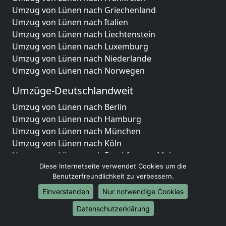
Umzug von Lünen nach Griechenland
Umzug von Lünen nach Italien
Umzug von Lünen nach Liechtenstein
Umzug von Lünen nach Luxemburg
Umzug von Lünen nach Niederlande
Umzug von Lünen nach Norwegen
Umzüge-Deutschlandweit
Umzug von Lünen nach Berlin
Umzug von Lünen nach Hamburg
Umzug von Lünen nach München
Umzug von Lünen nach Köln
Umzug von Lünen nach Frankfurt am Main
Umzug von Lünen nach Stuttgart
Diese Internetseite verwendet Cookies um die
Benutzerfreundlichkeit zu verbessern.
Umzug von Lünen nach Düsseldorf
Umzug von Lünen nach Leipzig
Einverstanden
Nur notwendige Cookies
Umzug von Lünen nach Dortmund
Datenschutzerklärung
Umzug von Lünen nach Essen