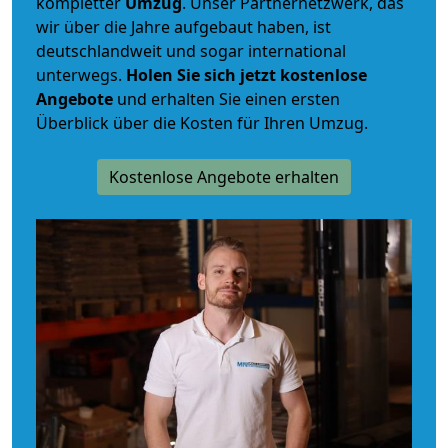
kompletter
Umzug
. Unser Partnernetzwerk, das
wir über die Jahre aufgebaut haben, ist
deutschlandweit und sogar international
unterwegs.
Holen Sie sich jetzt kostenlose
Angebote
und erhalten Sie einen ersten
Überblick über die Kosten für Ihren Umzug.
Kostenlose Angebote erhalten