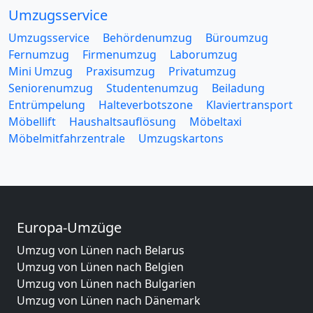
Umzugsservice
Umzugsservice
Behördenumzug
Büroumzug
Fernumzug
Firmenumzug
Laborumzug
Mini Umzug
Praxisumzug
Privatumzug
Seniorenumzug
Studentenumzug
Beiladung
Entrümpelung
Halteverbotszone
Klaviertransport
Möbellift
Haushaltsauflösung
Möbeltaxi
Möbelmitfahrzentrale
Umzugskartons
Europa-Umzüge
Umzug von Lünen nach Belarus
Umzug von Lünen nach Belgien
Umzug von Lünen nach Bulgarien
Umzug von Lünen nach Dänemark