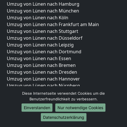
Umzug von Lünen nach Hamburg
Umzug von Lünen nach München
Umzug von Lünen nach Köln
Umzug von Lünen nach Frankfurt am Main
Umzug von Lünen nach Stuttgart
Umzug von Lünen nach Düsseldorf
Umzug von Lünen nach Leipzig
Umzug von Lünen nach Dortmund
Umzug von Lünen nach Essen
Umzug von Lünen nach Bremen
Umzug von Lünen nach Dresden
Umzug von Lünen nach Hannover
Umzug von Lünen nach Nürnberg
Umzug von Lünen nach Duisburg
Diese Internetseite verwendet Cookies um die
Umzug von Lünen nach Bochum
Benutzerfreundlichkeit zu verbessern.
Umzug von Lünen nach Wuppertal
Einverstanden
Nur notwendige Cookies
Umzug von Lünen nach Bielefeld
Datenschutzerklärung
Umzug von Lünen nach Bonn
Umzug von Lünen nach Münster