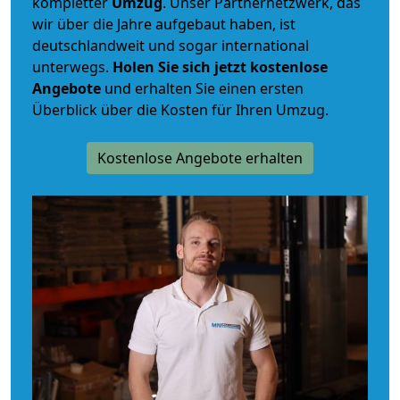
kompletter
Umzug
. Unser Partnernetzwerk, das
wir über die Jahre aufgebaut haben, ist
deutschlandweit und sogar international
unterwegs.
Holen Sie sich jetzt kostenlose
Angebote
und erhalten Sie einen ersten
Überblick über die Kosten für Ihren Umzug.
Kostenlose Angebote erhalten