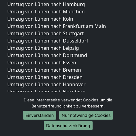
Umzug von Lünen nach Hamburg
Umzug von Lünen nach München
Umzug von Lünen nach Köln
Umzug von Lünen nach Frankfurt am Main
Umzug von Lünen nach Stuttgart
Umzug von Lünen nach Düsseldorf
Umzug von Lünen nach Leipzig
Umzug von Lünen nach Dortmund
Umzug von Lünen nach Essen
Umzug von Lünen nach Bremen
Umzug von Lünen nach Dresden
Umzug von Lünen nach Hannover
Umzug von Lünen nach Nürnberg
Umzug von Lünen nach Duisburg
Diese Internetseite verwendet Cookies um die
Umzug von Lünen nach Bochum
Benutzerfreundlichkeit zu verbessern.
Umzug von Lünen nach Wuppertal
Einverstanden
Nur notwendige Cookies
Umzug von Lünen nach Bielefeld
Datenschutzerklärung
Umzug von Lünen nach Bonn
Umzug von Lünen nach Münster