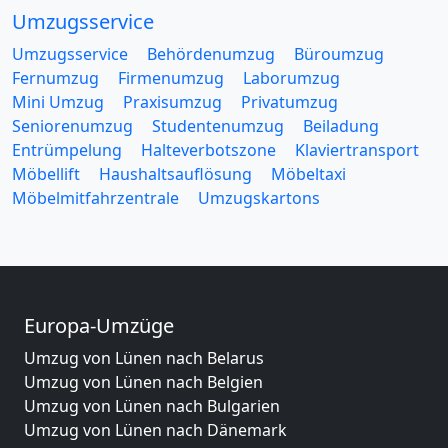
Umzugsservice
Umzugsservice
Behördenumzug
Büroumzug
Fernumzug
Firmenumzug
Laborumzug
Mini Umzug
Praxisumzug
Privatumzug
Seniorenumzug
Studentenumzug
Beiladung
Entrümpelung
Halteverbotszone
Klaviertransport
Möbellift
Haushaltsauflösung
Möbeltaxi
Möbelmitfahrzentrale
Umzugskartons
Europa-Umzüge
Umzug von Lünen nach Belarus
Umzug von Lünen nach Belgien
Umzug von Lünen nach Bulgarien
Umzug von Lünen nach Dänemark