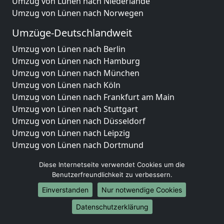
Umzug von Lünen nach Niederlande
Umzug von Lünen nach Norwegen
Umzüge-Deutschlandweit
Umzug von Lünen nach Berlin
Umzug von Lünen nach Hamburg
Umzug von Lünen nach München
Umzug von Lünen nach Köln
Umzug von Lünen nach Frankfurt am Main
Umzug von Lünen nach Stuttgart
Umzug von Lünen nach Düsseldorf
Umzug von Lünen nach Leipzig
Umzug von Lünen nach Dortmund
Umzug von Lünen nach Essen
Diese Internetseite verwendet Cookies um die
Umzug von Lünen nach Bremen
Benutzerfreundlichkeit zu verbessern.
Umzug von Lünen nach Dresden
Einverstanden
Nur notwendige Cookies
Umzug von Lünen nach Hannover
Umzug von Lünen nach Nürnberg
Datenschutzerklärung
Umzug von Lünen nach Duisburg