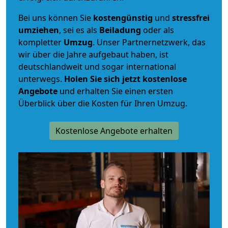
Bei uns können Sie
kostengünstig
und
stressfrei
umziehen
, sei es als
Beiladung
oder als
kompletter
Umzug
. Unser Partnernetzwerk, das
wir über die Jahre aufgebaut haben, ist
deutschlandweit und sogar international
unterwegs.
Holen Sie sich jetzt kostenlose
Angebote
und erhalten Sie einen ersten
Überblick über die Kosten für Ihren Umzug.
Kostenlose Angebote erhalten