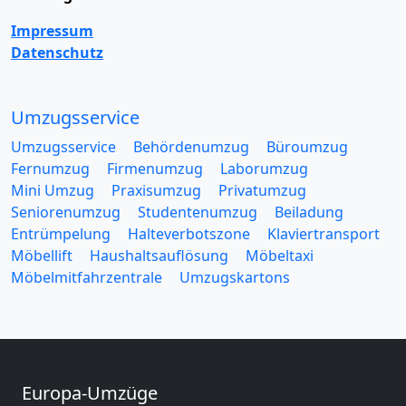
Impressum
Datenschutz
Umzugsservice
Umzugsservice
Behördenumzug
Büroumzug
Fernumzug
Firmenumzug
Laborumzug
Mini Umzug
Praxisumzug
Privatumzug
Seniorenumzug
Studentenumzug
Beiladung
Entrümpelung
Halteverbotszone
Klaviertransport
Möbellift
Haushaltsauflösung
Möbeltaxi
Möbelmitfahrzentrale
Umzugskartons
Europa-Umzüge