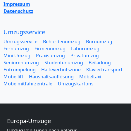
Impressum
Datenschutz
Umzugsservice
Umzugsservice
Behördenumzug
Büroumzug
Fernumzug
Firmenumzug
Laborumzug
Mini Umzug
Praxisumzug
Privatumzug
Seniorenumzug
Studentenumzug
Beiladung
Entrümpelung
Halteverbotszone
Klaviertransport
Möbellift
Haushaltsauflösung
Möbeltaxi
Möbelmitfahrzentrale
Umzugskartons
Europa-Umzüge
Umzug von Lünen nach Belarus