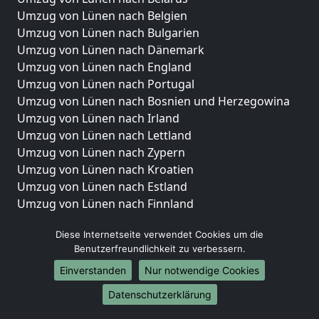
Umzug von Lünen nach Belgien
Umzug von Lünen nach Bulgarien
Umzug von Lünen nach Dänemark
Umzug von Lünen nach England
Umzug von Lünen nach Portugal
Umzug von Lünen nach Bosnien und Herzegowina
Umzug von Lünen nach Irland
Umzug von Lünen nach Lettland
Umzug von Lünen nach Zypern
Umzug von Lünen nach Kroatien
Umzug von Lünen nach Estland
Umzug von Lünen nach Finnland
Umzug von Lünen nach Frankreich
Diese Internetseite verwendet Cookies um die
Umzug von Lünen nach Griechenland
Benutzerfreundlichkeit zu verbessern.
Umzug von Lünen nach Italien
Umzug von Lünen nach Liechtenstein
Einverstanden
Nur notwendige Cookies
Umzug von Lünen nach Luxemburg
Datenschutzerklärung
Umzug von Lünen nach Niederlande