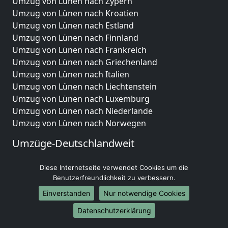
Umzug von Lünen nach Zypern
Umzug von Lünen nach Kroatien
Umzug von Lünen nach Estland
Umzug von Lünen nach Finnland
Umzug von Lünen nach Frankreich
Umzug von Lünen nach Griechenland
Umzug von Lünen nach Italien
Umzug von Lünen nach Liechtenstein
Umzug von Lünen nach Luxemburg
Umzug von Lünen nach Niederlande
Umzug von Lünen nach Norwegen
Umzüge-Deutschlandweit
Umzug von Lünen nach Berlin
Diese Internetseite verwendet Cookies um die
Umzug von Lünen nach Hamburg
Benutzerfreundlichkeit zu verbessern.
Umzug von Lünen nach München
Einverstanden
Nur notwendige Cookies
Umzug von Lünen nach Köln
Umzug von Lünen nach Frankfurt am Main
Datenschutzerklärung
Umzug von Lünen nach Stuttgart