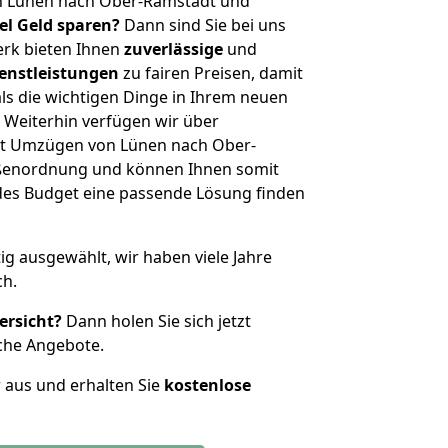
n Lünen nach Ober-Ramstadt und
iel Geld sparen?
Dann sind Sie bei uns
erk bieten Ihnen
zuverlässige
und
enstleistungen
zu fairen Preisen, damit
als die wichtigen Dinge in Ihrem neuen
eiterhin verfügen wir über
it Umzügen von Lünen nach Ober-
ößenordnung und können Ihnen somit
edes Budget eine passende Lösung finden
tig ausgewählt, wir haben viele Jahre
ch.
ersicht?
Dann holen Sie sich jetzt
che Angebote.
r aus und erhalten Sie
kostenlose