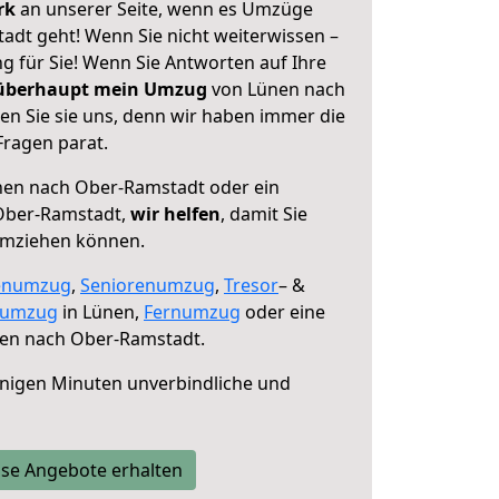
erk
an unserer Seite, wenn es Umzüge
dt geht! Wenn Sie nicht weiterwissen –
ng für Sie! Wenn Sie Antworten auf Ihre
 überhaupt mein Umzug
von Lünen nach
n Sie sie uns, denn wir haben immer die
Fragen parat.
en nach Ober-Ramstadt oder ein
Ober-Ramstadt,
wir helfen
, damit Sie
umziehen können.
enumzug
,
Seniorenumzug
,
Tresor
– &
numzug
in Lünen,
Fernumzug
oder eine
en nach Ober-Ramstadt.
nigen Minuten unverbindliche und
se Angebote erhalten