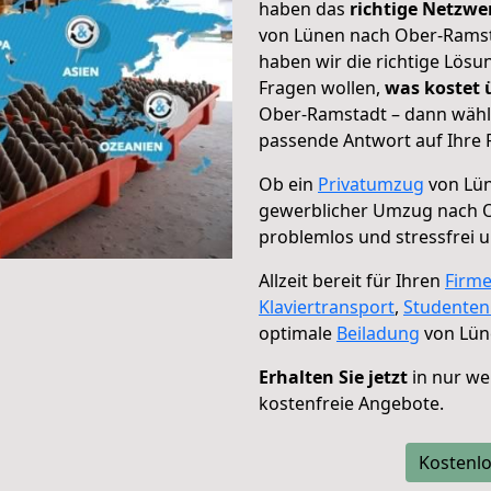
haben das
richtige Netzw
von Lünen nach Ober-Ramsta
haben wir die richtige Lösu
Fragen wollen,
was kostet
Ober-Ramstadt – dann wähle
passende Antwort auf Ihre 
Ob ein
Privatumzug
von Lün
gewerblicher Umzug nach 
problemlos und stressfrei 
Allzeit bereit für Ihren
Firm
Klaviertransport
,
Studente
optimale
Beiladung
von Lün
Erhalten Sie jetzt
in nur we
kostenfreie Angebote.
Kostenlo