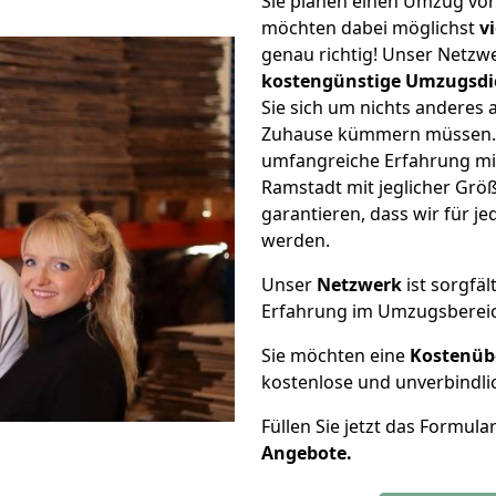
Sie planen einen Umzug vo
möchten dabei möglichst
v
genau richtig! Unser Netzw
kostengünstige Umzugsdi
Sie sich um nichts anderes 
Zuhause kümmern müssen. W
umfangreiche Erfahrung m
Ramstadt mit jeglicher Gr
garantieren, dass wir für j
werden.
Unser
Netzwerk
ist sorgfäl
Erfahrung im Umzugsberei
Sie möchten eine
Kostenüb
kostenlose und unverbindli
Füllen Sie jetzt das Formula
Angebote.