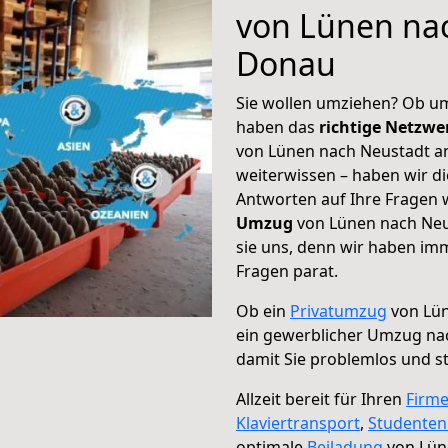
von Lünen na
Donau
Sie wollen umziehen? Ob um
haben das
richtige Netzw
von Lünen nach Neustadt an
weiterwissen – haben wir di
Antworten auf Ihre Fragen 
Umzug
von Lünen nach Neu
sie uns, denn wir haben im
Fragen parat.
Ob ein
Privatumzug
von Lün
ein gewerblicher Umzug na
damit Sie problemlos und s
Allzeit bereit für Ihren
Firm
Klaviertransport
,
Studente
optimale
Beiladung
von Lün