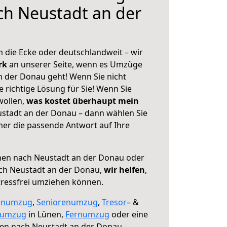
ch Neustadt an der
 die Ecke oder deutschlandweit – wir
erk
an unserer Seite, wenn es Umzüge
 der Donau geht! Wenn Sie nicht
e richtige Lösung für Sie! Wenn Sie
wollen,
was kostet überhaupt mein
stadt an der Donau – dann wählen Sie
mer die passende Antwort auf Ihre
en nach Neustadt an der Donau oder
ch Neustadt an der Donau,
wir helfen
,
tressfrei umziehen können.
enumzug
,
Seniorenumzug
,
Tresor
– &
numzug
in Lünen,
Fernumzug
oder eine
en nach Neustadt an der Donau.