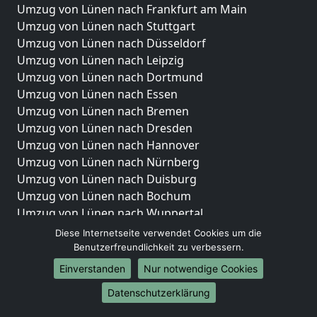
Umzug von Lünen nach Frankfurt am Main
Umzug von Lünen nach Stuttgart
Umzug von Lünen nach Düsseldorf
Umzug von Lünen nach Leipzig
Umzug von Lünen nach Dortmund
Umzug von Lünen nach Essen
Umzug von Lünen nach Bremen
Umzug von Lünen nach Dresden
Umzug von Lünen nach Hannover
Umzug von Lünen nach Nürnberg
Umzug von Lünen nach Duisburg
Umzug von Lünen nach Bochum
Umzug von Lünen nach Wuppertal
Umzug von Lünen nach Bielefeld
Diese Internetseite verwendet Cookies um die
Umzug von Lünen nach Bonn
Benutzerfreundlichkeit zu verbessern.
Umzug von Lünen nach Münster
Einverstanden
Nur notwendige Cookies
Internationale-Umzüge
Datenschutzerklärung
Umzug von Lünen nach Brasilien