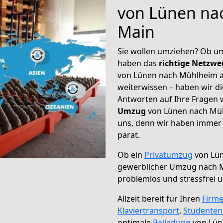
von Lünen na
Main
Sie wollen umziehen? Ob um
haben das
richtige Netzw
von Lünen nach Mühlheim a
weiterwissen – haben wir di
Antworten auf Ihre Fragen 
Umzug
von Lünen nach Müh
uns, denn wir haben immer 
parat.
Ob ein
Privatumzug
von Lün
gewerblicher Umzug nach 
problemlos und stressfrei 
Allzeit bereit für Ihren
Firm
Klaviertransport
,
Studente
optimale
Beiladung
von Lün