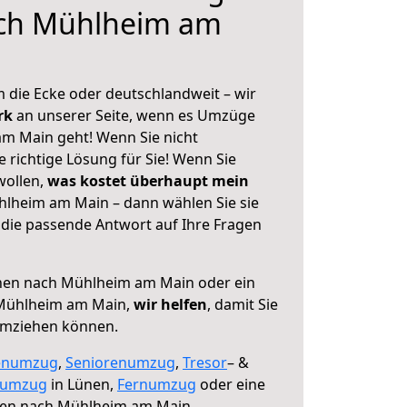
ch Mühlheim am
 die Ecke oder deutschlandweit – wir
erk
an unserer Seite, wenn es Umzüge
m Main geht! Wenn Sie nicht
e richtige Lösung für Sie! Wenn Sie
wollen,
was kostet überhaupt mein
lheim am Main – dann wählen Sie sie
die passende Antwort auf Ihre Fragen
en nach Mühlheim am Main oder ein
Mühlheim am Main,
wir helfen
, damit Sie
umziehen können.
enumzug
,
Seniorenumzug
,
Tresor
– &
numzug
in Lünen,
Fernumzug
oder eine
en nach Mühlheim am Main.