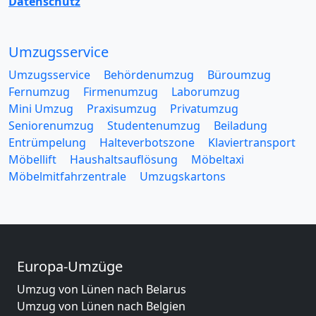
Datenschutz
Umzugsservice
Umzugsservice
Behördenumzug
Büroumzug
Fernumzug
Firmenumzug
Laborumzug
Mini Umzug
Praxisumzug
Privatumzug
Seniorenumzug
Studentenumzug
Beiladung
Entrümpelung
Halteverbotszone
Klaviertransport
Möbellift
Haushaltsauflösung
Möbeltaxi
Möbelmitfahrzentrale
Umzugskartons
Europa-Umzüge
Umzug von Lünen nach Belarus
Umzug von Lünen nach Belgien