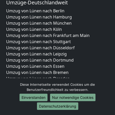
Umzüge-Deutschlandweit
Umzug von Lünen nach Berlin
Umzug von Lünen nach Hamburg
Umzug von Lünen nach München
Umzug von Lünen nach Köln
Umzug von Lünen nach Frankfurt am Main
Umzug von Lünen nach Stuttgart
Umzug von Lünen nach Düsseldorf
Umzug von Lünen nach Leipzig
Umzug von Lünen nach Dortmund
Umzug von Lünen nach Essen
Umzug von Lünen nach Bremen
Umzug von Lünen nach Dresden
Umzug von Lünen nach Hannover
Diese Internetseite verwendet Cookies um die
Benutzerfreundlichkeit zu verbessern.
Umzug von Lünen nach Nürnberg
Umzug von Lünen nach Duisburg
Einverstanden
Nur notwendige Cookies
Umzug von Lünen nach Bochum
Datenschutzerklärung
Umzug von Lünen nach Wuppertal