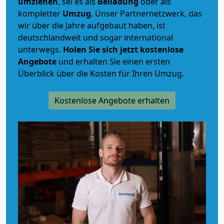
umziehen
, sei es als
Beiladung
oder als
kompletter
Umzug
. Unser Partnernetzwerk, das
wir über die Jahre aufgebaut haben, ist
deutschlandweit und sogar international
unterwegs.
Holen Sie sich jetzt kostenlose
Angebote
und erhalten Sie einen ersten
Überblick über die Kosten für Ihren Umzug.
Kostenlose Angebote erhalten