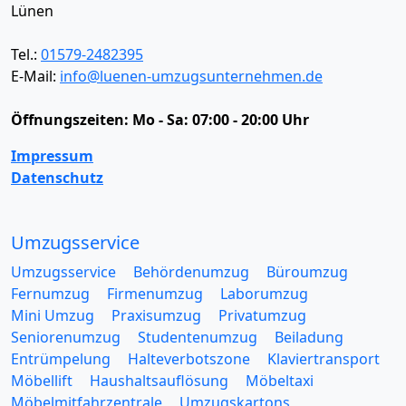
Lünen
Tel.:
01579-2482395
E-Mail:
info@luenen-umzugsunternehmen.de
Öffnungszeiten:
Mo - Sa: 07:00 - 20:00 Uhr
Impressum
Datenschutz
Umzugsservice
Umzugsservice
Behördenumzug
Büroumzug
Fernumzug
Firmenumzug
Laborumzug
Mini Umzug
Praxisumzug
Privatumzug
Seniorenumzug
Studentenumzug
Beiladung
Entrümpelung
Halteverbotszone
Klaviertransport
Möbellift
Haushaltsauflösung
Möbeltaxi
Möbelmitfahrzentrale
Umzugskartons