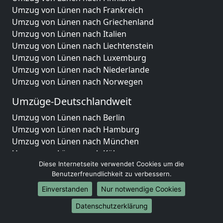
Umzug von Lünen nach Frankreich
Umzug von Lünen nach Griechenland
Umzug von Lünen nach Italien
Umzug von Lünen nach Liechtenstein
Umzug von Lünen nach Luxemburg
Umzug von Lünen nach Niederlande
Umzug von Lünen nach Norwegen
Umzüge-Deutschlandweit
Umzug von Lünen nach Berlin
Umzug von Lünen nach Hamburg
Umzug von Lünen nach München
Umzug von Lünen nach Köln
Umzug von Lünen nach Frankfurt am Main
Diese Internetseite verwendet Cookies um die
Benutzerfreundlichkeit zu verbessern.
Umzug von Lünen nach Stuttgart
Umzug von Lünen nach Düsseldorf
Einverstanden
Nur notwendige Cookies
Umzug von Lünen nach Leipzig
Datenschutzerklärung
Umzug von Lünen nach Dortmund