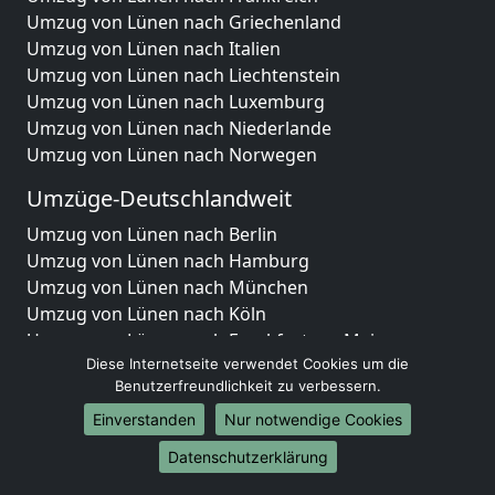
Umzug von Lünen nach Griechenland
Umzug von Lünen nach Italien
Umzug von Lünen nach Liechtenstein
Umzug von Lünen nach Luxemburg
Umzug von Lünen nach Niederlande
Umzug von Lünen nach Norwegen
Umzüge-Deutschlandweit
Umzug von Lünen nach Berlin
Umzug von Lünen nach Hamburg
Umzug von Lünen nach München
Umzug von Lünen nach Köln
Umzug von Lünen nach Frankfurt am Main
Umzug von Lünen nach Stuttgart
Diese Internetseite verwendet Cookies um die
Benutzerfreundlichkeit zu verbessern.
Umzug von Lünen nach Düsseldorf
Umzug von Lünen nach Leipzig
Einverstanden
Nur notwendige Cookies
Umzug von Lünen nach Dortmund
Datenschutzerklärung
Umzug von Lünen nach Essen