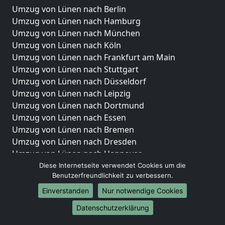
Umzug von Lünen nach Berlin
Umzug von Lünen nach Hamburg
Umzug von Lünen nach München
Umzug von Lünen nach Köln
Umzug von Lünen nach Frankfurt am Main
Umzug von Lünen nach Stuttgart
Umzug von Lünen nach Düsseldorf
Umzug von Lünen nach Leipzig
Umzug von Lünen nach Dortmund
Umzug von Lünen nach Essen
Umzug von Lünen nach Bremen
Umzug von Lünen nach Dresden
Umzug von Lünen nach Hannover
Umzug von Lünen nach Nürnberg
Diese Internetseite verwendet Cookies um die
Benutzerfreundlichkeit zu verbessern.
Umzug von Lünen nach Duisburg
Umzug von Lünen nach Bochum
Einverstanden
Nur notwendige Cookies
Umzug von Lünen nach Wuppertal
Datenschutzerklärung
Umzug von Lünen nach Bielefeld