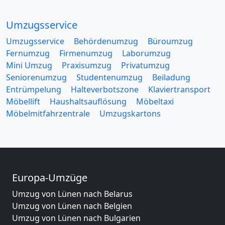
Umzugsservice
Umzugsservice
Behördenumzug
Büroumzug
Fernumzug
Firmenumzug
Laborumzug
Mini Umzug
Praxisumzug
Privatumzug
Seniorenumzug
Studentenumzug
Beiladung
Entrümpelung
Halteverbotszone
Klaviertransport
Möbellift
Haushaltsauflösung
Möbeltaxi
Möbelmitfahrzentrale
Umzugskartons
Europa-Umzüge
Umzug von Lünen nach Belarus
Umzug von Lünen nach Belgien
Umzug von Lünen nach Bulgarien