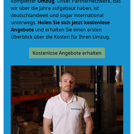
kompletter
Umzug
. Unser Partnernetzwerk, das
wir über die Jahre aufgebaut haben, ist
deutschlandweit und sogar international
unterwegs.
Holen Sie sich jetzt kostenlose
Angebote
und erhalten Sie einen ersten
Überblick über die Kosten für Ihren Umzug.
Kostenlose Angebote erhalten