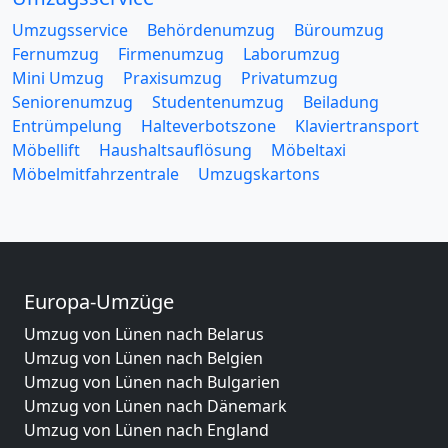
Umzugsservice
Behördenumzug
Büroumzug
Fernumzug
Firmenumzug
Laborumzug
Mini Umzug
Praxisumzug
Privatumzug
Seniorenumzug
Studentenumzug
Beiladung
Entrümpelung
Halteverbotszone
Klaviertransport
Möbellift
Haushaltsauflösung
Möbeltaxi
Möbelmitfahrzentrale
Umzugskartons
Europa-Umzüge
Umzug von Lünen nach Belarus
Umzug von Lünen nach Belgien
Umzug von Lünen nach Bulgarien
Umzug von Lünen nach Dänemark
Umzug von Lünen nach England