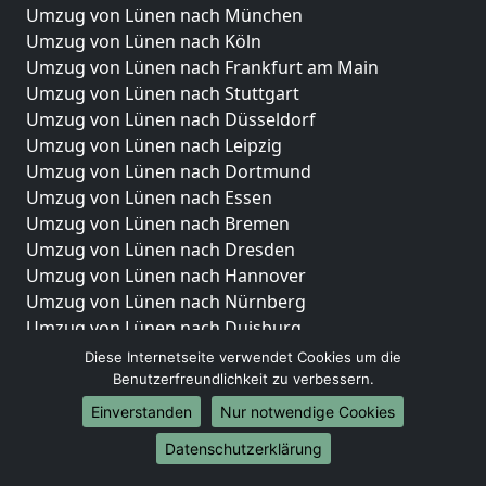
Umzug von Lünen nach München
Umzug von Lünen nach Köln
Umzug von Lünen nach Frankfurt am Main
Umzug von Lünen nach Stuttgart
Umzug von Lünen nach Düsseldorf
Umzug von Lünen nach Leipzig
Umzug von Lünen nach Dortmund
Umzug von Lünen nach Essen
Umzug von Lünen nach Bremen
Umzug von Lünen nach Dresden
Umzug von Lünen nach Hannover
Umzug von Lünen nach Nürnberg
Umzug von Lünen nach Duisburg
Umzug von Lünen nach Bochum
Diese Internetseite verwendet Cookies um die
Umzug von Lünen nach Wuppertal
Benutzerfreundlichkeit zu verbessern.
Umzug von Lünen nach Bielefeld
Einverstanden
Nur notwendige Cookies
Umzug von Lünen nach Bonn
Datenschutzerklärung
Umzug von Lünen nach Münster