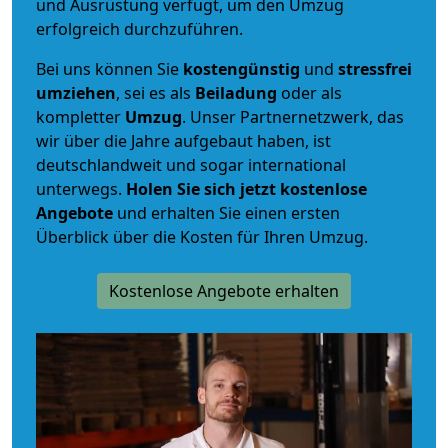
und Ausrüstung verfügt, um den Umzug
erfolgreich durchzuführen.
Bei uns können Sie
kostengünstig
und
stressfrei
umziehen
, sei es als
Beiladung
oder als
kompletter
Umzug
. Unser Partnernetzwerk, das
wir über die Jahre aufgebaut haben, ist
deutschlandweit und sogar international
unterwegs.
Holen Sie sich jetzt kostenlose
Angebote
und erhalten Sie einen ersten
Überblick über die Kosten für Ihren Umzug.
Kostenlose Angebote erhalten