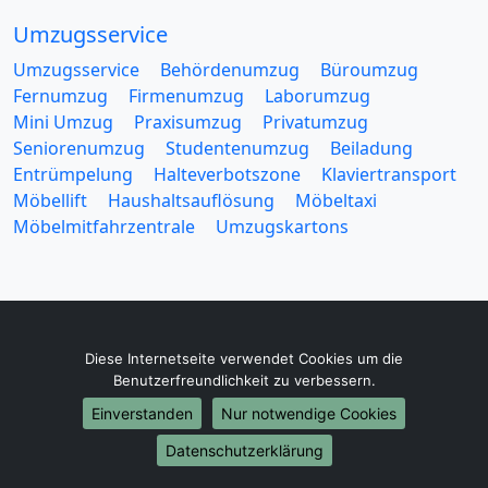
Umzugsservice
Umzugsservice
Behördenumzug
Büroumzug
Fernumzug
Firmenumzug
Laborumzug
Mini Umzug
Praxisumzug
Privatumzug
Seniorenumzug
Studentenumzug
Beiladung
Entrümpelung
Halteverbotszone
Klaviertransport
Möbellift
Haushaltsauflösung
Möbeltaxi
Möbelmitfahrzentrale
Umzugskartons
Diese Internetseite verwendet Cookies um die
Europa-Umzüge
Benutzerfreundlichkeit zu verbessern.
Umzug von Lünen nach Belarus
Einverstanden
Nur notwendige Cookies
Umzug von Lünen nach Belgien
Umzug von Lünen nach Bulgarien
Datenschutzerklärung
Umzug von Lünen nach Dänemark