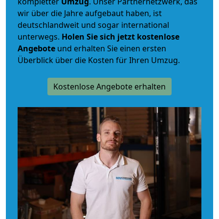
kompletter
Umzug
. Unser Partnernetzwerk, das
wir über die Jahre aufgebaut haben, ist
deutschlandweit und sogar international
unterwegs.
Holen Sie sich jetzt kostenlose
Angebote
und erhalten Sie einen ersten
Überblick über die Kosten für Ihren Umzug.
Kostenlose Angebote erhalten