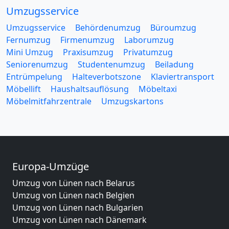
Umzugsservice
Umzugsservice
Behördenumzug
Büroumzug
Fernumzug
Firmenumzug
Laborumzug
Mini Umzug
Praxisumzug
Privatumzug
Seniorenumzug
Studentenumzug
Beiladung
Entrümpelung
Halteverbotszone
Klaviertransport
Möbellift
Haushaltsauflösung
Möbeltaxi
Möbelmitfahrzentrale
Umzugskartons
Europa-Umzüge
Umzug von Lünen nach Belarus
Umzug von Lünen nach Belgien
Umzug von Lünen nach Bulgarien
Umzug von Lünen nach Dänemark