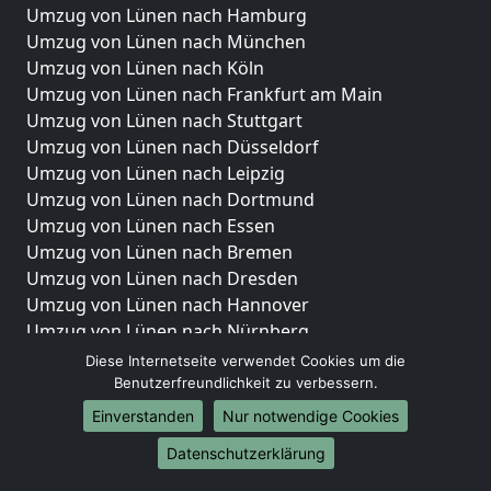
Umzug von Lünen nach Hamburg
Umzug von Lünen nach München
Umzug von Lünen nach Köln
Umzug von Lünen nach Frankfurt am Main
Umzug von Lünen nach Stuttgart
Umzug von Lünen nach Düsseldorf
Umzug von Lünen nach Leipzig
Umzug von Lünen nach Dortmund
Umzug von Lünen nach Essen
Umzug von Lünen nach Bremen
Umzug von Lünen nach Dresden
Umzug von Lünen nach Hannover
Umzug von Lünen nach Nürnberg
Umzug von Lünen nach Duisburg
Diese Internetseite verwendet Cookies um die
Umzug von Lünen nach Bochum
Benutzerfreundlichkeit zu verbessern.
Umzug von Lünen nach Wuppertal
Einverstanden
Nur notwendige Cookies
Umzug von Lünen nach Bielefeld
Datenschutzerklärung
Umzug von Lünen nach Bonn
Umzug von Lünen nach Münster