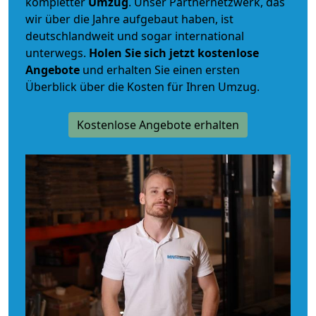
kompletter
Umzug
. Unser Partnernetzwerk, das
wir über die Jahre aufgebaut haben, ist
deutschlandweit und sogar international
unterwegs.
Holen Sie sich jetzt kostenlose
Angebote
und erhalten Sie einen ersten
Überblick über die Kosten für Ihren Umzug.
Kostenlose Angebote erhalten