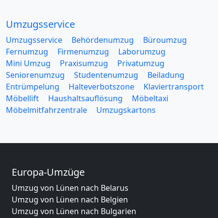
Umzugsservice
Umzugsservice
Behördenumzug
Büroumzug
Fernumzug
Firmenumzug
Laborumzug
Mini Umzug
Praxisumzug
Privatumzug
Seniorenumzug
Studentenumzug
Beiladung
Entrümpelung
Halteverbotszone
Klaviertransport
Möbellift
Haushaltsauflösung
Möbeltaxi
Möbelmitfahrzentrale
Umzugskartons
Europa-Umzüge
Umzug von Lünen nach Belarus
Umzug von Lünen nach Belgien
Umzug von Lünen nach Bulgarien