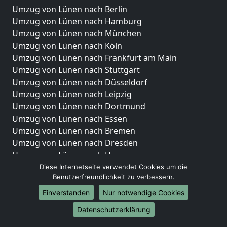
Umzug von Lünen nach Berlin
Umzug von Lünen nach Hamburg
Umzug von Lünen nach München
Umzug von Lünen nach Köln
Umzug von Lünen nach Frankfurt am Main
Umzug von Lünen nach Stuttgart
Umzug von Lünen nach Düsseldorf
Umzug von Lünen nach Leipzig
Umzug von Lünen nach Dortmund
Umzug von Lünen nach Essen
Umzug von Lünen nach Bremen
Umzug von Lünen nach Dresden
Umzug von Lünen nach Hannover
Umzug von Lünen nach Nürnberg
Diese Internetseite verwendet Cookies um die
Benutzerfreundlichkeit zu verbessern.
Umzug von Lünen nach Duisburg
Umzug von Lünen nach Bochum
Einverstanden
Nur notwendige Cookies
Umzug von Lünen nach Wuppertal
Datenschutzerklärung
Umzug von Lünen nach Bielefeld