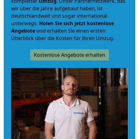
kompletter
Umzug
. Unser Partnernetzwerk, das
wir über die Jahre aufgebaut haben, ist
deutschlandweit und sogar international
unterwegs.
Holen Sie sich jetzt kostenlose
Angebote
und erhalten Sie einen ersten
Überblick über die Kosten für Ihren Umzug.
Kostenlose Angebote erhalten