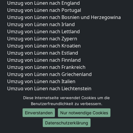
Umzug von Lünen nach England
Umzug von Lünen nach Portugal
Umzug von Lünen nach Bosnien und Herzegowina
Umzug von Lünen nach Irland
Umzug von Lünen nach Lettland
Umzug von Lünen nach Zypern
Umzug von Lünen nach Kroatien
Umzug von Lünen nach Estland
Umzug von Lünen nach Finnland
Umzug von Lünen nach Frankreich
Umzug von Lünen nach Griechenland
Umzug von Lünen nach Italien
Umzug von Lünen nach Liechtenstein
Umzug von Lünen nach Luxemburg
Diese Internetseite verwendet Cookies um die
Umzug von Lünen nach Niederlande
Benutzerfreundlichkeit zu verbessern.
Umzug von Lünen nach Norwegen
Einverstanden
Nur notwendige Cookies
Umzüge-Deutschlandweit
Datenschutzerklärung
Umzug von Lünen nach Berlin