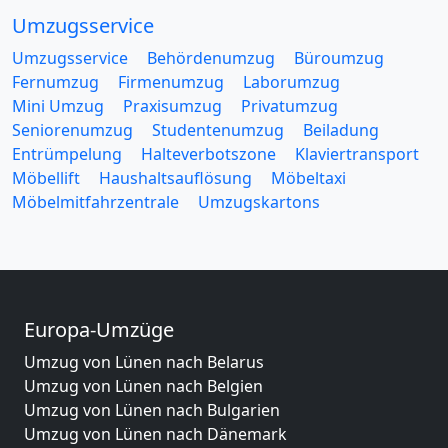
Umzugsservice
Umzugsservice
Behördenumzug
Büroumzug
Fernumzug
Firmenumzug
Laborumzug
Mini Umzug
Praxisumzug
Privatumzug
Seniorenumzug
Studentenumzug
Beiladung
Entrümpelung
Halteverbotszone
Klaviertransport
Möbellift
Haushaltsauflösung
Möbeltaxi
Möbelmitfahrzentrale
Umzugskartons
Europa-Umzüge
Umzug von Lünen nach Belarus
Umzug von Lünen nach Belgien
Umzug von Lünen nach Bulgarien
Umzug von Lünen nach Dänemark