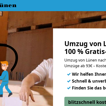
ünen
Umzug von L
100 % Grati
Umzug von Lünen nach
Umzüge ab 93€ – Koste
✓
Wir helfen Ihne
✓
Schnell & unverb
✓
Finden Sie das 
blitzschnell ko