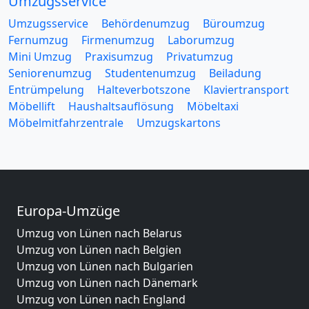
Umzugsservice
Umzugsservice
Behördenumzug
Büroumzug
Fernumzug
Firmenumzug
Laborumzug
Mini Umzug
Praxisumzug
Privatumzug
Seniorenumzug
Studentenumzug
Beiladung
Entrümpelung
Halteverbotszone
Klaviertransport
Möbellift
Haushaltsauflösung
Möbeltaxi
Möbelmitfahrzentrale
Umzugskartons
Europa-Umzüge
Umzug von Lünen nach Belarus
Umzug von Lünen nach Belgien
Umzug von Lünen nach Bulgarien
Umzug von Lünen nach Dänemark
Umzug von Lünen nach England