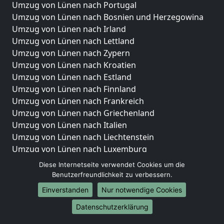
Umzug von Lünen nach Portugal
Umzug von Lünen nach Bosnien und Herzegowina
Umzug von Lünen nach Irland
Umzug von Lünen nach Lettland
Umzug von Lünen nach Zypern
Umzug von Lünen nach Kroatien
Umzug von Lünen nach Estland
Umzug von Lünen nach Finnland
Umzug von Lünen nach Frankreich
Umzug von Lünen nach Griechenland
Umzug von Lünen nach Italien
Umzug von Lünen nach Liechtenstein
Umzug von Lünen nach Luxemburg
Umzug von Lünen nach Niederlande
Diese Internetseite verwendet Cookies um die
Umzug von Lünen nach Norwegen
Benutzerfreundlichkeit zu verbessern.
Einverstanden
Nur notwendige Cookies
Umzüge-Deutschlandweit
Datenschutzerklärung
Umzug von Lünen nach Berlin
Umzug von Lünen nach Hamburg