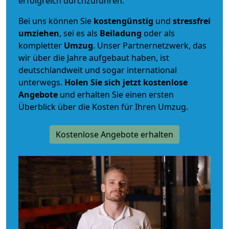
erfolgreich durchzuführen.
Bei uns können Sie
kostengünstig
und
stressfrei
umziehen
, sei es als
Beiladung
oder als
kompletter
Umzug
. Unser Partnernetzwerk, das
wir über die Jahre aufgebaut haben, ist
deutschlandweit und sogar international
unterwegs.
Holen Sie sich jetzt kostenlose
Angebote
und erhalten Sie einen ersten
Überblick über die Kosten für Ihren Umzug.
Kostenlose Angebote erhalten