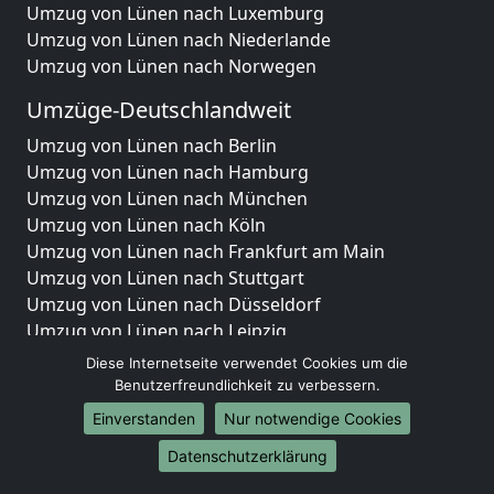
Umzug von Lünen nach Luxemburg
Umzug von Lünen nach Niederlande
Umzug von Lünen nach Norwegen
Umzüge-Deutschlandweit
Umzug von Lünen nach Berlin
Umzug von Lünen nach Hamburg
Umzug von Lünen nach München
Umzug von Lünen nach Köln
Umzug von Lünen nach Frankfurt am Main
Umzug von Lünen nach Stuttgart
Umzug von Lünen nach Düsseldorf
Umzug von Lünen nach Leipzig
Umzug von Lünen nach Dortmund
Diese Internetseite verwendet Cookies um die
Umzug von Lünen nach Essen
Benutzerfreundlichkeit zu verbessern.
Umzug von Lünen nach Bremen
Einverstanden
Nur notwendige Cookies
Umzug von Lünen nach Dresden
Datenschutzerklärung
Umzug von Lünen nach Hannover
Umzug von Lünen nach Nürnberg