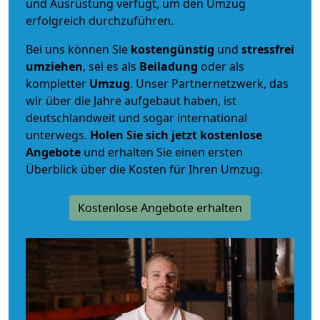
und Ausrüstung verfügt, um den Umzug
erfolgreich durchzuführen.
Bei uns können Sie
kostengünstig
und
stressfrei
umziehen
, sei es als
Beiladung
oder als
kompletter
Umzug
. Unser Partnernetzwerk, das
wir über die Jahre aufgebaut haben, ist
deutschlandweit und sogar international
unterwegs.
Holen Sie sich jetzt kostenlose
Angebote
und erhalten Sie einen ersten
Überblick über die Kosten für Ihren Umzug.
Kostenlose Angebote erhalten