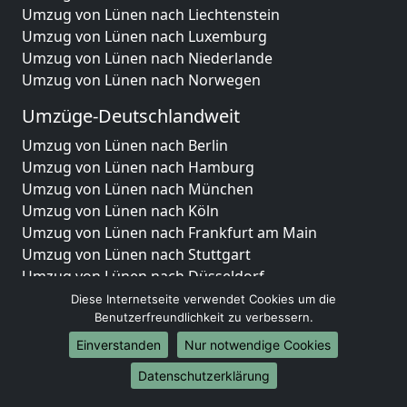
Umzug von Lünen nach Liechtenstein
Umzug von Lünen nach Luxemburg
Umzug von Lünen nach Niederlande
Umzug von Lünen nach Norwegen
Umzüge-Deutschlandweit
Umzug von Lünen nach Berlin
Umzug von Lünen nach Hamburg
Umzug von Lünen nach München
Umzug von Lünen nach Köln
Umzug von Lünen nach Frankfurt am Main
Umzug von Lünen nach Stuttgart
Umzug von Lünen nach Düsseldorf
Umzug von Lünen nach Leipzig
Diese Internetseite verwendet Cookies um die
Umzug von Lünen nach Dortmund
Benutzerfreundlichkeit zu verbessern.
Umzug von Lünen nach Essen
Einverstanden
Nur notwendige Cookies
Umzug von Lünen nach Bremen
Datenschutzerklärung
Umzug von Lünen nach Dresden
Umzug von Lünen nach Hannover