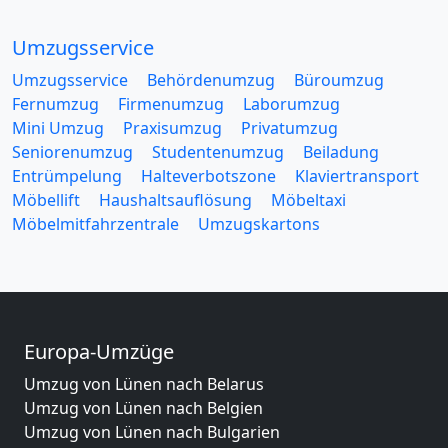
Umzugsservice
Umzugsservice
Behördenumzug
Büroumzug
Fernumzug
Firmenumzug
Laborumzug
Mini Umzug
Praxisumzug
Privatumzug
Seniorenumzug
Studentenumzug
Beiladung
Entrümpelung
Halteverbotszone
Klaviertransport
Möbellift
Haushaltsauflösung
Möbeltaxi
Möbelmitfahrzentrale
Umzugskartons
Europa-Umzüge
Umzug von Lünen nach Belarus
Umzug von Lünen nach Belgien
Umzug von Lünen nach Bulgarien