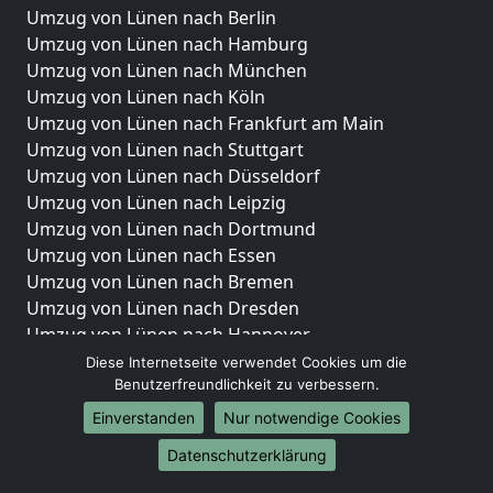
Umzug von Lünen nach Berlin
Umzug von Lünen nach Hamburg
Umzug von Lünen nach München
Umzug von Lünen nach Köln
Umzug von Lünen nach Frankfurt am Main
Umzug von Lünen nach Stuttgart
Umzug von Lünen nach Düsseldorf
Umzug von Lünen nach Leipzig
Umzug von Lünen nach Dortmund
Umzug von Lünen nach Essen
Umzug von Lünen nach Bremen
Umzug von Lünen nach Dresden
Umzug von Lünen nach Hannover
Umzug von Lünen nach Nürnberg
Diese Internetseite verwendet Cookies um die
Benutzerfreundlichkeit zu verbessern.
Umzug von Lünen nach Duisburg
Umzug von Lünen nach Bochum
Einverstanden
Nur notwendige Cookies
Umzug von Lünen nach Wuppertal
Datenschutzerklärung
Umzug von Lünen nach Bielefeld