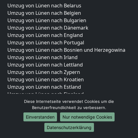
Umzug von Lünen nach Belarus
Umzug von Lünen nach Belgien
Umzug von Lünen nach Bulgarien
Umzug von Lünen nach Dänemark
Umzug von Lünen nach England
Umzug von Lünen nach Portugal
Umzug von Lünen nach Bosnien und Herzegowina
Umzug von Lünen nach Irland
Umzug von Lünen nach Lettland
Umzug von Lünen nach Zypern
Umzug von Lünen nach Kroatien
Umzug von Lünen nach Estland
Umzug von Lünen nach Finnland
Umzug von Lünen nach Frankreich
Diese Internetseite verwendet Cookies um die
Benutzerfreundlichkeit zu verbessern.
Umzug von Lünen nach Griechenland
Umzug von Lünen nach Italien
Einverstanden
Nur notwendige Cookies
Umzug von Lünen nach Liechtenstein
Datenschutzerklärung
Umzug von Lünen nach Luxemburg