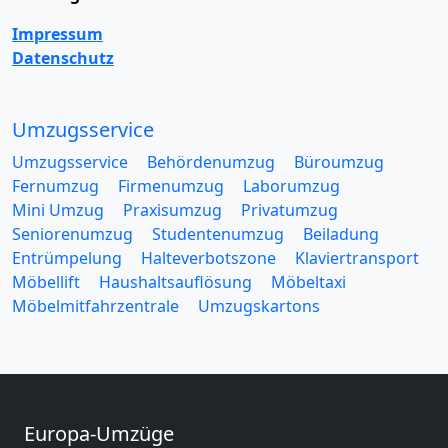
Impressum
Datenschutz
Umzugsservice
Umzugsservice
Behördenumzug
Büroumzug
Fernumzug
Firmenumzug
Laborumzug
Mini Umzug
Praxisumzug
Privatumzug
Seniorenumzug
Studentenumzug
Beiladung
Entrümpelung
Halteverbotszone
Klaviertransport
Möbellift
Haushaltsauflösung
Möbeltaxi
Möbelmitfahrzentrale
Umzugskartons
Europa-Umzüge