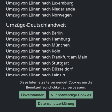
Umzug von Lünen nach Luxemburg
Umzug von Lünen nach Niederlande
Umzug von Lünen nach Norwegen
Umzüge-Deutschlandweit
Umzug von Lünen nach Berlin
Umzug von Lünen nach Hamburg
Umzug von Lünen nach München
Umzug von Lünen nach Köln
Umzug von Lünen nach Frankfurt am Main
Umzug von Lünen nach Stuttgart
Umzug von Lünen nach Düsseldorf
Umzug von Lünen nach Leipzig
Umzug von Lünen nach Dortmund
Diese Internetseite verwendet Cookies um die
Umzug von Lünen nach Essen
Benutzerfreundlichkeit zu verbessern.
Umzug von Lünen nach Bremen
Einverstanden
Nur notwendige Cookies
Umzug von Lünen nach Dresden
Datenschutzerklärung
Umzug von Lünen nach Hannover
Umzug von Lünen nach Nürnberg