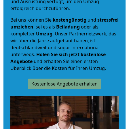
und Ausrüstung verfügt, um den Umzug
erfolgreich durchzuführen.
Bei uns können Sie
kostengünstig
und
stressfrei
umziehen
, sei es als
Beiladung
oder als
kompletter
Umzug
. Unser Partnernetzwerk, das
wir über die Jahre aufgebaut haben, ist
deutschlandweit und sogar international
unterwegs.
Holen Sie sich jetzt kostenlose
Angebote
und erhalten Sie einen ersten
Überblick über die Kosten für Ihren Umzug.
Kostenlose Angebote erhalten