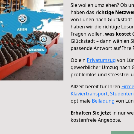
Sie wollen umziehen? Ob um
haben das
richtige Netzw
von Lünen nach Glückstadt 
haben wir die richtige Lösu
Fragen wollen,
was kostet
Glückstadt – dann wählen S
passende Antwort auf Ihre 
Ob ein
Privatumzug
von Lün
gewerblicher Umzug nach G
problemlos und stressfrei 
Allzeit bereit für Ihren
Firm
Klaviertransport
,
Studente
optimale
Beiladung
von Lün
Erhalten Sie jetzt
in nur we
kostenfreie Angebote.