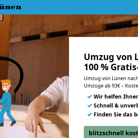
ünen
Umzug von L
100 % Grati
Umzug von Lünen nach
Umzüge ab 93€ – Koste
✓
Wir helfen Ihne
✓
Schnell & unverb
✓
Finden Sie das 
blitzschnell ko