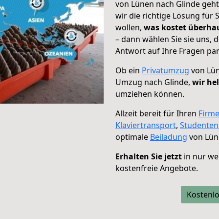
von Lünen nach Glinde geht
wir die richtige Lösung für
wollen,
was kostet überh
– dann wählen Sie sie uns,
Antwort auf Ihre Fragen par
Ob ein
Privatumzug
von Lün
Umzug nach Glinde,
wir he
umziehen können.
Allzeit bereit für Ihren
Firm
Klaviertransport
,
Studente
optimale
Beiladung
von Lün
Erhalten Sie jetzt
in nur we
kostenfreie Angebote.
Kostenlo