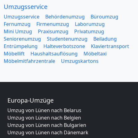
Umzugsservice
Umzugsservice
Behördenumzug
Büroumzug
Fernumzug
Firmenumzug
Laborumzug
Mini Umzug
Praxisumzug
Privatumzug
Seniorenumzug
Studentenumzug
Beiladung
Entrümpelung
Halteverbotszone
Klaviertransport
Möbellift
Haushaltsauflösung
Möbeltaxi
Möbelmitfahrzentrale
Umzugskartons
Europa-Umzüge
Umzug von Lünen nach Belarus
Umzug von Lünen nach Belgien
Umzug von Lünen nach Bulgarien
Umzug von Lünen nach Dänemark