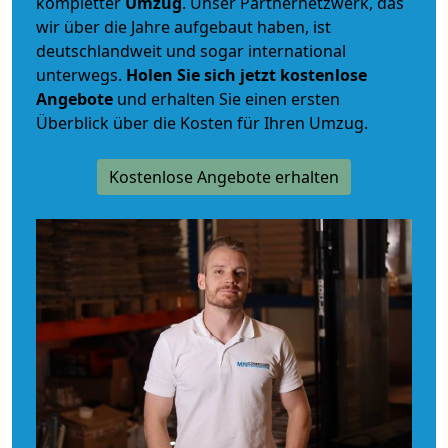
kompletter
Umzug
. Unser Partnernetzwerk, das
wir über die Jahre aufgebaut haben, ist
deutschlandweit und sogar international
unterwegs.
Holen Sie sich jetzt kostenlose
Angebote
und erhalten Sie einen ersten
Überblick über die Kosten für Ihren Umzug.
Kostenlose Angebote erhalten