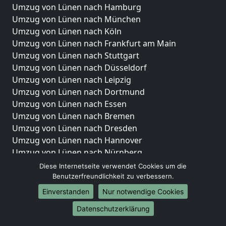
Umzug von Lünen nach Hamburg
Umzug von Lünen nach München
Umzug von Lünen nach Köln
Umzug von Lünen nach Frankfurt am Main
Umzug von Lünen nach Stuttgart
Umzug von Lünen nach Düsseldorf
Umzug von Lünen nach Leipzig
Umzug von Lünen nach Dortmund
Umzug von Lünen nach Essen
Umzug von Lünen nach Bremen
Umzug von Lünen nach Dresden
Umzug von Lünen nach Hannover
Umzug von Lünen nach Nürnberg
Umzug von Lünen nach Duisburg
Diese Internetseite verwendet Cookies um die
Umzug von Lünen nach Bochum
Benutzerfreundlichkeit zu verbessern.
Umzug von Lünen nach Wuppertal
Einverstanden
Nur notwendige Cookies
Umzug von Lünen nach Bielefeld
Datenschutzerklärung
Umzug von Lünen nach Bonn
Umzug von Lünen nach Münster