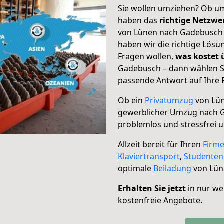
Sie wollen umziehen? Ob um
haben das
richtige Netzw
von Lünen nach Gadebusch g
haben wir die richtige Lösu
Fragen wollen,
was kostet
Gadebusch – dann wählen Si
passende Antwort auf Ihre 
Ob ein
Privatumzug
von Lün
gewerblicher Umzug nach 
problemlos und stressfrei 
Allzeit bereit für Ihren
Firm
Klaviertransport
,
Studente
optimale
Beiladung
von Lün
Erhalten Sie jetzt
in nur we
kostenfreie Angebote.