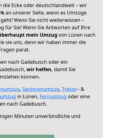
 die Ecke oder deutschlandweit – wir
erk
an unserer Seite, wenn es Umzüge
eht! Wenn Sie nicht weiterwissen –
ng für Sie! Wenn Sie Antworten auf Ihre
 überhaupt mein Umzug
von Lünen nach
e sie uns, denn wir haben immer die
Fragen parat.
en nach Gadebusch oder ein
Gadebusch,
wir helfen
, damit Sie
umziehen können.
enumzug
,
Seniorenumzug
,
Tresor
– &
numzug
in Lünen,
Fernumzug
oder eine
en nach Gadebusch.
nigen Minuten unverbindliche und