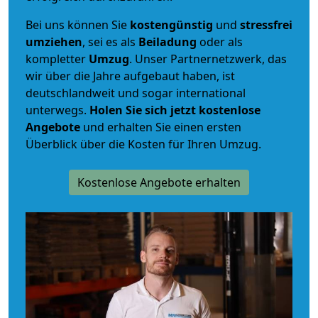
Bei uns können Sie
kostengünstig
und
stressfrei
umziehen
, sei es als
Beiladung
oder als
kompletter
Umzug
. Unser Partnernetzwerk, das
wir über die Jahre aufgebaut haben, ist
deutschlandweit und sogar international
unterwegs.
Holen Sie sich jetzt kostenlose
Angebote
und erhalten Sie einen ersten
Überblick über die Kosten für Ihren Umzug.
Kostenlose Angebote erhalten