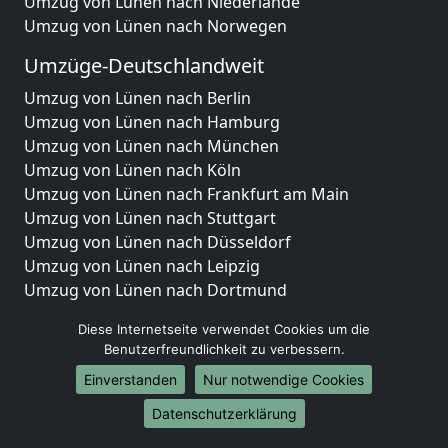
Umzug von Lünen nach Niederlande
Umzug von Lünen nach Norwegen
Umzüge-Deutschlandweit
Umzug von Lünen nach Berlin
Umzug von Lünen nach Hamburg
Umzug von Lünen nach München
Umzug von Lünen nach Köln
Umzug von Lünen nach Frankfurt am Main
Umzug von Lünen nach Stuttgart
Umzug von Lünen nach Düsseldorf
Umzug von Lünen nach Leipzig
Umzug von Lünen nach Dortmund
Umzug von Lünen nach Essen
Diese Internetseite verwendet Cookies um die
Umzug von Lünen nach Bremen
Benutzerfreundlichkeit zu verbessern.
Umzug von Lünen nach Dresden
Einverstanden
Nur notwendige Cookies
Umzug von Lünen nach Hannover
Umzug von Lünen nach Nürnberg
Datenschutzerklärung
Umzug von Lünen nach Duisburg