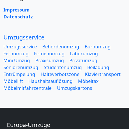
Impressum
Datenschutz
Umzugsservice
Umzugsservice
Behördenumzug
Büroumzug
Fernumzug
Firmenumzug
Laborumzug
Mini Umzug
Praxisumzug
Privatumzug
Seniorenumzug
Studentenumzug
Beiladung
Entrümpelung
Halteverbotszone
Klaviertransport
Möbellift
Haushaltsauflösung
Möbeltaxi
Möbelmitfahrzentrale
Umzugskartons
Europa-Umzüge