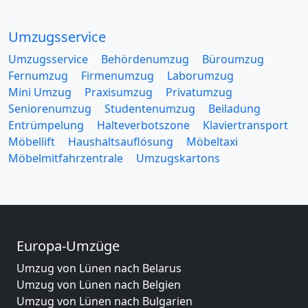
Umzugsservice
Umzugsservice
Behördenumzug
Büroumzug
Fernumzug
Firmenumzug
Laborumzug
Mini Umzug
Praxisumzug
Privatumzug
Seniorenumzug
Studentenumzug
Beiladung
Entrümpelung
Halteverbotszone
Klaviertransport
Möbellift
Haushaltsauflösung
Möbeltaxi
Möbelmitfahrzentrale
Umzugskartons
Europa-Umzüge
Umzug von Lünen nach Belarus
Umzug von Lünen nach Belgien
Umzug von Lünen nach Bulgarien