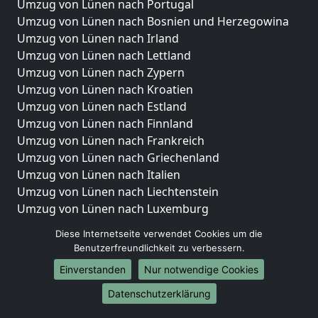
Umzug von Lünen nach Portugal
Umzug von Lünen nach Bosnien und Herzegowina
Umzug von Lünen nach Irland
Umzug von Lünen nach Lettland
Umzug von Lünen nach Zypern
Umzug von Lünen nach Kroatien
Umzug von Lünen nach Estland
Umzug von Lünen nach Finnland
Umzug von Lünen nach Frankreich
Umzug von Lünen nach Griechenland
Umzug von Lünen nach Italien
Umzug von Lünen nach Liechtenstein
Umzug von Lünen nach Luxemburg
Umzug von Lünen nach Niederlande
Diese Internetseite verwendet Cookies um die
Umzug von Lünen nach Norwegen
Benutzerfreundlichkeit zu verbessern.
Umzüge-Deutschlandweit
Einverstanden
Nur notwendige Cookies
Umzug von Lünen nach Berlin
Datenschutzerklärung
Umzug von Lünen nach Hamburg