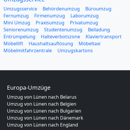
Umzugsservice
Behördenumzug
Büroumzug
Fernumzug
Firmenumzug
Laborumzug
Mini Umzug
Praxisumzug
Privatumzug
Seniorenumzug
Studentenumzug
Beiladung
Entrümpelung
Halteverbotszone
Klaviertransport
Möbellift
Haushaltsauflösung
Möbeltaxi
Möbelmitfahrzentrale
Umzugskartons
Europa-Umzüge
Umzug von Lünen nach Belarus
Umzug von Lünen nach Belgien
Umzug von Lünen nach Bulgarien
Umzug von Lünen nach Dänemark
Umzug von Lünen nach England