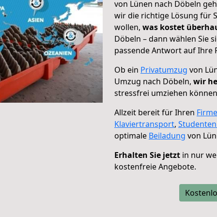
von Lünen nach Döbeln geht
wir die richtige Lösung für
wollen,
was kostet überh
Döbeln – dann wählen Sie s
passende Antwort auf Ihre 
Ob ein
Privatumzug
von Lün
Umzug nach Döbeln,
wir he
stressfrei umziehen können
Allzeit bereit für Ihren
Firm
Klaviertransport
,
Studente
optimale
Beiladung
von Lün
Erhalten Sie jetzt
in nur we
kostenfreie Angebote.
Kostenlo