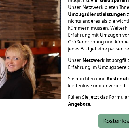
möglichst
viel Geld sparen
Unser Netzwerk bieten Ihn
Umzugsdienstleistungen
z
nichts anderes als die wic
kümmern müssen. Weiterhin
Erfahrung mit Umzügen von
Größenordnung und können 
jedes Budget eine passende
Unser
Netzwerk
ist sorgfäl
Erfahrung im Umzugsberei
Sie möchten eine
Kostenüb
kostenlose und unverbindli
Füllen Sie jetzt das Formula
Angebote.
Kostenlos