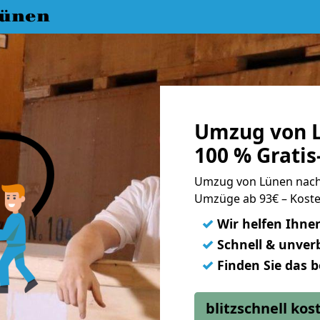
ünen
Umzug von L
100 % Grati
Umzug von Lünen nac
Umzüge ab 93€ – Koste
✓
Wir helfen Ihne
✓
Schnell & unverb
✓
Finden Sie das 
blitzschnell ko