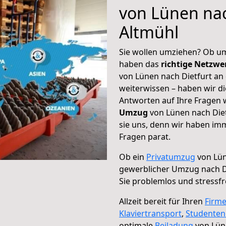
von Lünen nac
Altmühl
Sie wollen umziehen? Ob um
haben das
richtige Netzw
von Lünen nach Dietfurt an 
weiterwissen – haben wir di
Antworten auf Ihre Fragen 
Umzug
von Lünen nach Diet
sie uns, denn wir haben im
Fragen parat.
Ob ein
Privatumzug
von Lün
gewerblicher Umzug nach Di
Sie problemlos und stressf
Allzeit bereit für Ihren
Firm
Klaviertransport
,
Studente
optimale
Beiladung
von Lüne