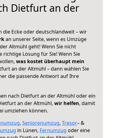
h Dietfurt an der
 die Ecke oder deutschlandweit – wir
erk
an unserer Seite, wenn es Umzüge
der Altmühl geht! Wenn Sie nicht
e richtige Lösung für Sie! Wenn Sie
wollen,
was kostet überhaupt mein
furt an der Altmühl – dann wählen Sie
mer die passende Antwort auf Ihre
en nach Dietfurt an der Altmühl oder ein
etfurt an der Altmühl,
wir helfen
, damit
rei umziehen können.
enumzug
,
Seniorenumzug
,
Tresor
– &
numzug
in Lünen,
Fernumzug
oder eine
n nach Dietfurt an der Altmühl.