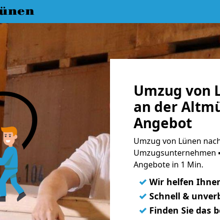
ünen
Umzug von L
an der Altmü
Angebot
Umzug von Lünen nach D
Umzugsunternehmen ➨
Angebote in 1 Min.
✓
Wir helfen Ihne
✓
Schnell & unverb
✓
Finden Sie das 