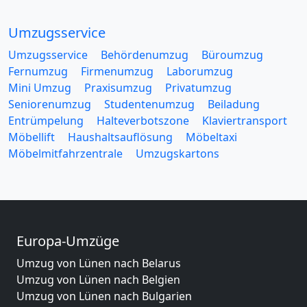
Umzugsservice
Umzugsservice
Behördenumzug
Büroumzug
Fernumzug
Firmenumzug
Laborumzug
Mini Umzug
Praxisumzug
Privatumzug
Seniorenumzug
Studentenumzug
Beiladung
Entrümpelung
Halteverbotszone
Klaviertransport
Möbellift
Haushaltsauflösung
Möbeltaxi
Möbelmitfahrzentrale
Umzugskartons
Europa-Umzüge
Umzug von Lünen nach Belarus
Umzug von Lünen nach Belgien
Umzug von Lünen nach Bulgarien