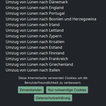
Umzug von Lünen nach Dänemark
Umzug von Lünen nach England
Umzug von Lünen nach Portugal
Umzug von Lünen nach Bosnien und Herzegowina
Umzug von Lünen nach Irland
Umzug von Lünen nach Lettland
Umzug von Lünen nach Zypern
Umzug von Lünen nach Kroatien
Umzug von Lünen nach Estland
Umzug von Lünen nach Finnland
Umzug von Lünen nach Frankreich
Umzug von Lünen nach Griechenland
Umzug von Lünen nach Italien
Umzug von Lünen nach Liechtenstein
Diese Internetseite verwendet Cookies um die
Umzug von Lünen nach Luxemburg
Benutzerfreundlichkeit zu verbessern.
Umzug von Lünen nach Niederlande
Einverstanden
Nur notwendige Cookies
Umzug von Lünen nach Norwegen
Datenschutzerklärung
Umzüge-Deutschlandweit