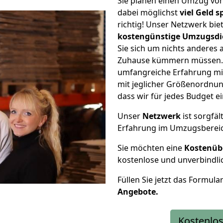
Sie planen einen Umzug vo
dabei möglichst
viel Geld 
richtig! Unser Netzwerk bi
kostengünstige Umzugsdi
Sie sich um nichts anderes 
Zuhause kümmern müssen. W
umfangreiche Erfahrung mi
mit jeglicher Größenordnun
dass wir für jedes Budget 
Unser
Netzwerk
ist sorgfäl
Erfahrung im Umzugsberei
Sie möchten eine
Kostenüb
kostenlose und unverbindli
Füllen Sie jetzt das Formula
Angebote.
Kostenlos