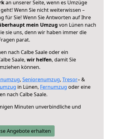
erk
an unserer Seite, wenn es Umzüge
geht! Wenn Sie nicht weiterwissen –
ng für Sie! Wenn Sie Antworten auf Ihre
 überhaupt mein Umzug
von Lünen nach
ie sie uns, denn wir haben immer die
Fragen parat.
en nach Calbe Saale oder ein
albe Saale,
wir helfen
, damit Sie
umziehen können.
enumzug
,
Seniorenumzug
,
Tresor
– &
numzug
in Lünen,
Fernumzug
oder eine
n nach Calbe Saale.
nigen Minuten unverbindliche und
se Angebote erhalten