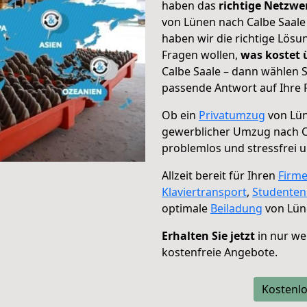
haben das
richtige Netzw
von Lünen nach Calbe Saale 
haben wir die richtige Lösu
Fragen wollen,
was kostet
Calbe Saale – dann wählen S
passende Antwort auf Ihre 
Ob ein
Privatumzug
von Lün
gewerblicher Umzug nach C
problemlos und stressfrei 
Allzeit bereit für Ihren
Firm
Klaviertransport
,
Studente
optimale
Beiladung
von Lüne
Erhalten Sie jetzt
in nur we
kostenfreie Angebote.
Kostenlo