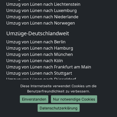
Umzug von Lünen nach Liechtenstein
Umzug von Lünen nach Luxemburg
Umzug von Lünen nach Niederlande
Umzug von Lünen nach Norwegen
Umzüge-Deutschlandweit
Umzug von Lünen nach Berlin
Umzug von Lünen nach Hamburg
Umzug von Lünen nach München
Umzug von Lünen nach Köln
Umzug von Lünen nach Frankfurt am Main
Umzug von Lünen nach Stuttgart
Umzug von Lünen nach Düsseldorf
Umzug von Lünen nach Leipzig
Diese Internetseite verwendet Cookies um die
Umzug von Lünen nach Dortmund
Benutzerfreundlichkeit zu verbessern.
Umzug von Lünen nach Essen
Einverstanden
Nur notwendige Cookies
Umzug von Lünen nach Bremen
Datenschutzerklärung
Umzug von Lünen nach Dresden
Umzug von Lünen nach Hannover