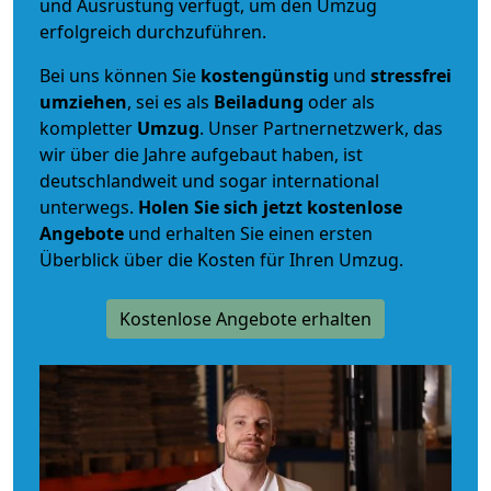
und Ausrüstung verfügt, um den Umzug
erfolgreich durchzuführen.
Bei uns können Sie
kostengünstig
und
stressfrei
umziehen
, sei es als
Beiladung
oder als
kompletter
Umzug
. Unser Partnernetzwerk, das
wir über die Jahre aufgebaut haben, ist
deutschlandweit und sogar international
unterwegs.
Holen Sie sich jetzt kostenlose
Angebote
und erhalten Sie einen ersten
Überblick über die Kosten für Ihren Umzug.
Kostenlose Angebote erhalten