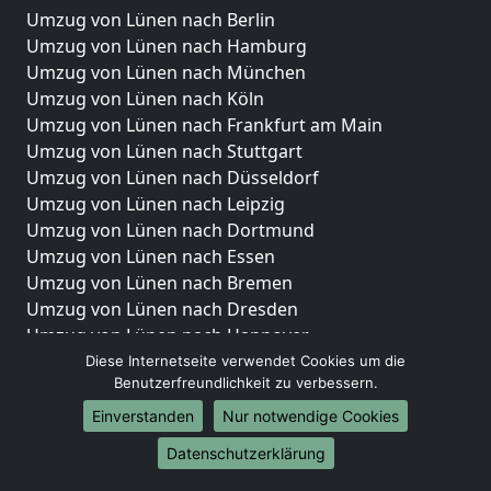
Umzug von Lünen nach Berlin
Umzug von Lünen nach Hamburg
Umzug von Lünen nach München
Umzug von Lünen nach Köln
Umzug von Lünen nach Frankfurt am Main
Umzug von Lünen nach Stuttgart
Umzug von Lünen nach Düsseldorf
Umzug von Lünen nach Leipzig
Umzug von Lünen nach Dortmund
Umzug von Lünen nach Essen
Umzug von Lünen nach Bremen
Umzug von Lünen nach Dresden
Umzug von Lünen nach Hannover
Umzug von Lünen nach Nürnberg
Diese Internetseite verwendet Cookies um die
Benutzerfreundlichkeit zu verbessern.
Umzug von Lünen nach Duisburg
Umzug von Lünen nach Bochum
Einverstanden
Nur notwendige Cookies
Umzug von Lünen nach Wuppertal
Datenschutzerklärung
Umzug von Lünen nach Bielefeld