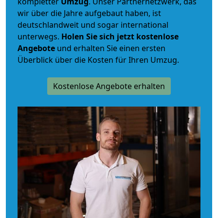
kompletter
Umzug
. Unser Partnernetzwerk, das
wir über die Jahre aufgebaut haben, ist
deutschlandweit und sogar international
unterwegs.
Holen Sie sich jetzt kostenlose
Angebote
und erhalten Sie einen ersten
Überblick über die Kosten für Ihren Umzug.
Kostenlose Angebote erhalten