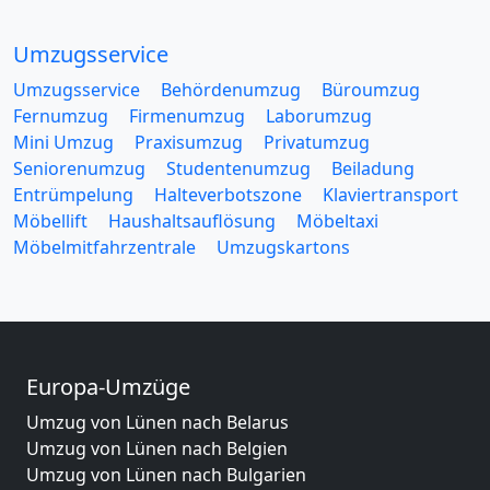
Umzugsservice
Umzugsservice
Behördenumzug
Büroumzug
Fernumzug
Firmenumzug
Laborumzug
Mini Umzug
Praxisumzug
Privatumzug
Seniorenumzug
Studentenumzug
Beiladung
Entrümpelung
Halteverbotszone
Klaviertransport
Möbellift
Haushaltsauflösung
Möbeltaxi
Möbelmitfahrzentrale
Umzugskartons
Europa-Umzüge
Umzug von Lünen nach Belarus
Umzug von Lünen nach Belgien
Umzug von Lünen nach Bulgarien