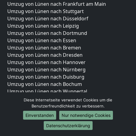
Umzug von Lünen nach Frankfurt am Main
Umzug von Lünen nach Stuttgart
Umzug von Lünen nach Düsseldorf
Umzug von Lünen nach Leipzig
Umzug von Lünen nach Dortmund
Umzug von Lünen nach Essen
Umzug von Lünen nach Bremen
Umzug von Lünen nach Dresden
Umzug von Lünen nach Hannover
Umzug von Lünen nach Nürnberg
Umzug von Lünen nach Duisburg
Umzug von Lünen nach Bochum
Umzug von Lünen nach Wuppertal
Umzug von Lünen nach Bielefeld
Diese Internetseite verwendet Cookies um die
Umzug von Lünen nach Bonn
Benutzerfreundlichkeit zu verbessern.
Umzug von Lünen nach Münster
Einverstanden
Nur notwendige Cookies
Internationale-Umzüge
Datenschutzerklärung
Umzug von Lünen nach Brasilien